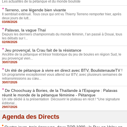
Les actualités de la pétanque et du monde bouliste
Terreno, une légende bien vivante
Il semblait exténué. Tous ceux qui ont vu Thierry Terreno remporter hier, après
deux jours de lutt...
03/08/2026
Palavas, la vague Thaï
Depuis les derniers championnats du monde féminin, l’an passé à Douai, tous
les débats sur l...
02/08/2026
Jeu provençal, la Crau fait de la résistance
Ancêtre de la pétanque et trésor historique du jeu de boules en région Sud, le
jeu provençal vien...
30/07/2026
Un été de pétanque à vivre en direct avec BTV, BoulistenauteTV !
Un programme exceptionnel vous attend sur BTV, avec plusieurs semaines de
retransmissions au cœu...
30/07/2026
De Choochuay à Bories, de la Thaïlande à l'Espagne : Palavas
réunit le monde de la pétanque féminine - Pétanque
Un site dédié à la présentation Découvrir le plateau en récit ! *Une signature
éditorial...
29/07/2026
Agenda des Directs
Quatre jours, trois épreuves, deux TOP 1000 : le Puy-en-Velay en