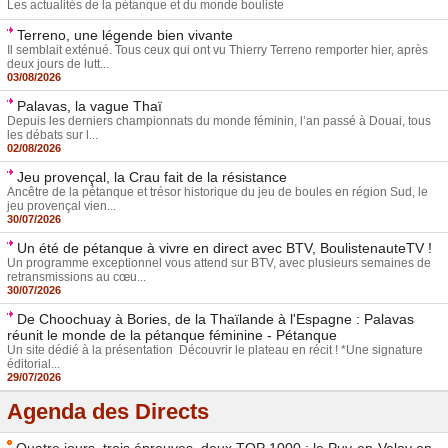
Les actualités de la pétanque et du monde bouliste
Terreno, une légende bien vivante
Il semblait exténué. Tous ceux qui ont vu Thierry Terreno remporter hier, après
deux jours de lutt...
03/08/2026
Palavas, la vague Thaï
Depuis les derniers championnats du monde féminin, l’an passé à Douai, tous
les débats sur l...
02/08/2026
Jeu provençal, la Crau fait de la résistance
Ancêtre de la pétanque et trésor historique du jeu de boules en région Sud, le
jeu provençal vien...
30/07/2026
Un été de pétanque à vivre en direct avec BTV, BoulistenauteTV !
Un programme exceptionnel vous attend sur BTV, avec plusieurs semaines de
retransmissions au cœu...
30/07/2026
De Choochuay à Bories, de la Thaïlande à l'Espagne : Palavas
réunit le monde de la pétanque féminine - Pétanque
Un site dédié à la présentation Découvrir le plateau en récit ! *Une signature
éditorial...
29/07/2026
Agenda des Directs
Quatre jours, trois épreuves, deux TOP 1000 : le Puy-en-Velay en