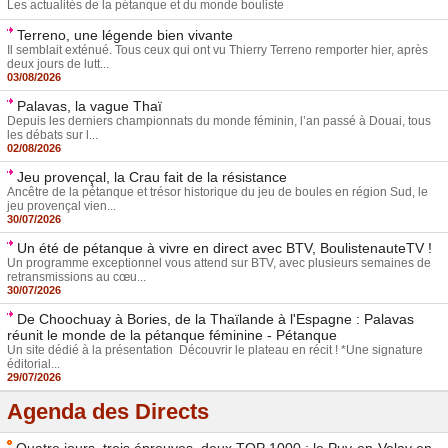
Les actualités de la pétanque et du monde bouliste
Terreno, une légende bien vivante
Il semblait exténué. Tous ceux qui ont vu Thierry Terreno remporter hier, après
deux jours de lutt...
03/08/2026
Palavas, la vague Thaï
Depuis les derniers championnats du monde féminin, l’an passé à Douai, tous
les débats sur l...
02/08/2026
Jeu provençal, la Crau fait de la résistance
Ancêtre de la pétanque et trésor historique du jeu de boules en région Sud, le
jeu provençal vien...
30/07/2026
Un été de pétanque à vivre en direct avec BTV, BoulistenauteTV !
Un programme exceptionnel vous attend sur BTV, avec plusieurs semaines de
retransmissions au cœu...
30/07/2026
De Choochuay à Bories, de la Thaïlande à l'Espagne : Palavas
réunit le monde de la pétanque féminine - Pétanque
Un site dédié à la présentation Découvrir le plateau en récit ! *Une signature
éditorial...
29/07/2026
Agenda des Directs
Quatre jours, trois épreuves, deux TOP 1000 : le Puy-en-Velay en