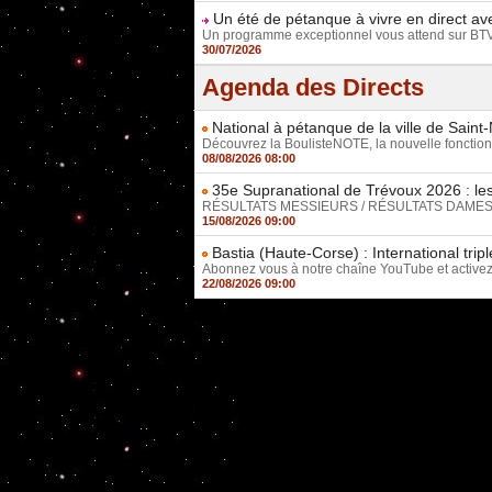
Un été de pétanque à vivre en direct av
Un programme exceptionnel vous attend sur BTV,
30/07/2026
Agenda des Directs
National à pétanque de la ville de Saint
Découvrez la BoulisteNOTE, la nouvelle fonctionn
08/08/2026 08:00
35e Supranational de Trévoux 2026 : les
RÉSULTATS MESSIEURS / RÉSULTATS DAMES Décou
15/08/2026 09:00
Bastia (Haute-Corse) : International tr
Abonnez vous à notre chaîne YouTube et activez l
22/08/2026 09:00