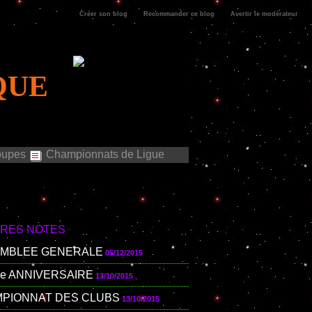
Créer son blog
Recommander ce blog
Avertir le modérateur
QUE
upes
Championnats de Ligue
ÈRES NOTES
MBLEE GENERALE
05/12/2015
me ANNIVERSAIRE
13/10/2015
PIONNAT DES CLUBS
13/10/2015