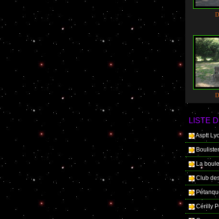
D
D
LISTE D
Asptt Ly
Boulist
La boule
Club de
Pétanqu
Cérilly 