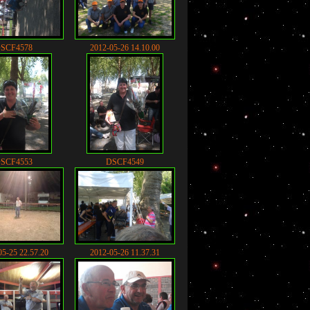
SCF4578
2012-05-26 14.10.00
SCF4553
DSCF4549
05-25 22.57.20
2012-05-26 11.37.31