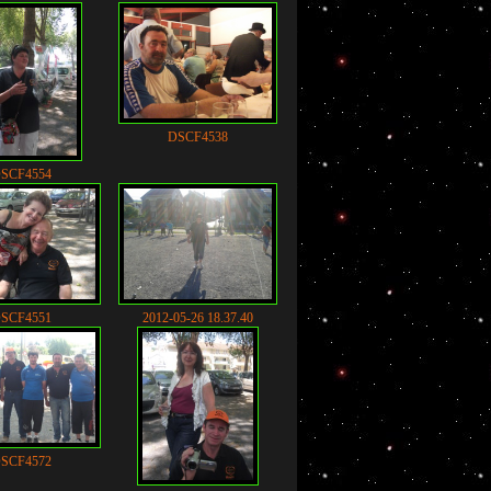
DSCF4538
SCF4554
SCF4551
2012-05-26 18.37.40
SCF4572