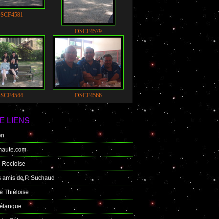
SCF4581
DSCF4579
SCF4544
DSCF4566
E LIENS
on
enaute.com
 Rocloise
s amis de P. Suchaud
e Thiéloise
Pétanque