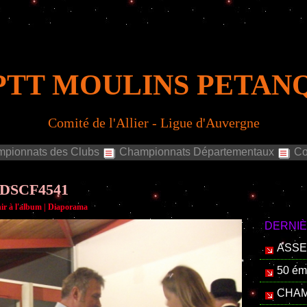
PTT MOULINS PETAN
Comité de l'Allier - Ligue d'Auvergne
pionnats des Clubs
Championnats Départementaux
Co
DSCF4541
ir à l'album
|
Diaporama
DERNI
ASSE
50 é
CHAM