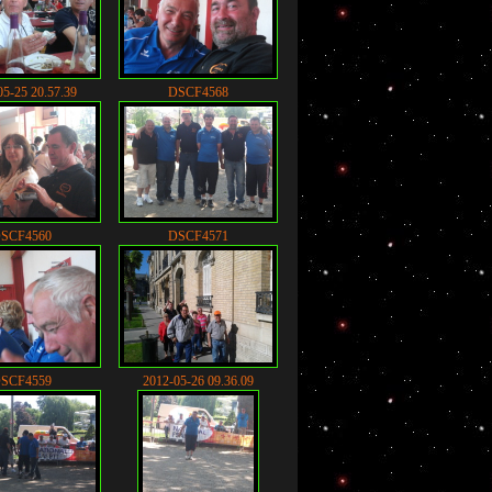
05-25 20.57.39
DSCF4568
SCF4560
DSCF4571
SCF4559
2012-05-26 09.36.09