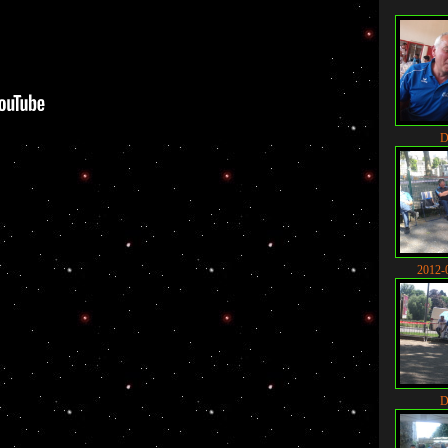
D
2012-
D