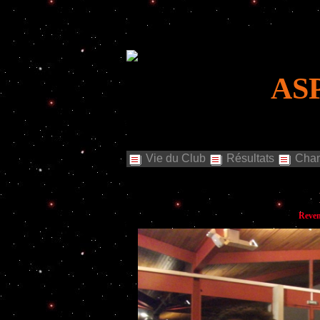
AS
Vie du Club
Résultats
Cham
Reven