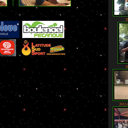
D
nque d'Intérieur
Al'Comm
D
-
Berryscope
-
Studio Vidéo à Bourges
-
Direct live
de pétanque : La boutique
2012-