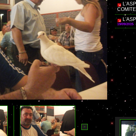
L'AS
COMITE
L'AS
19/09/2015
>