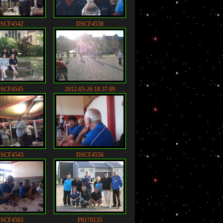
SCF4542
DSCF4558
SCF4545
2012-05-26 18.37.09
SCF4543
DSCF4556
SCF4565
P8170135