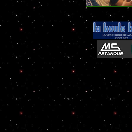
-
Péta
Atelier de Coiffure Végétal à Tours
::
Boules 