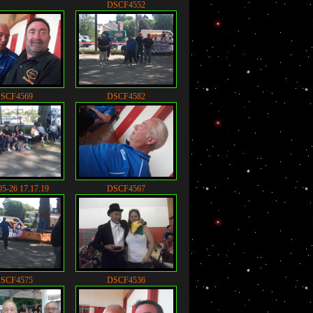
DSCF4552
SCF4569
DSCF4582
05-26 17.17.19
DSCF4567
SCF4575
DSCF4536