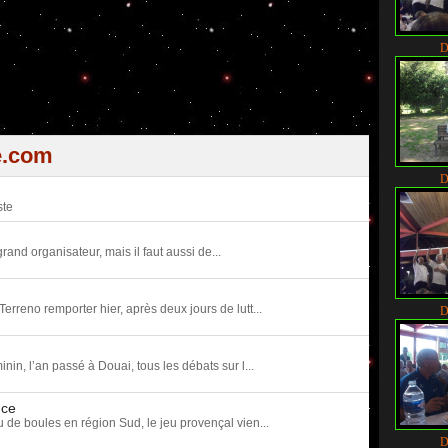
D
e.com
D
ste
rand organisateur, mais il faut aussi de...
Terreno remporter hier, après deux jours de lutt...
D
n, l’an passé à Douai, tous les débats sur l...
nce
u de boules en région Sud, le jeu provençal vien...
D