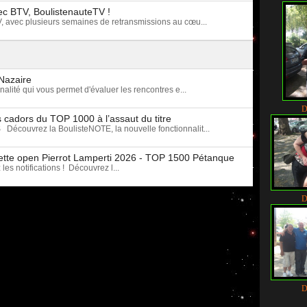
ec BTV, BoulistenauteTV !
 avec plusieurs semaines de retransmissions au cœu...
-Nazaire
alité qui vous permet d'évaluer les rencontres e...
D
 cadors du TOP 1000 à l’assaut du titre
vrez la BoulisteNOTE, la nouvelle fonctionnalit...
iplette open Pierrot Lamperti 2026 - TOP 1500 Pétanque
es notifications ! Découvrez l...
D
D