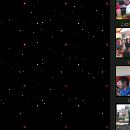
2012-
D
D