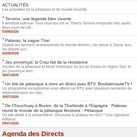
ACTUALITÉS
Les actualités de la pétanque et du monde bouliste
Terreno, une légende bien vivante
Il semblait exténué. Tous ceux qui ont vu Thierry Terreno remporter hier, après
deux jours de lutt...
03/08/2026
Palavas, la vague Thaï
Depuis les derniers championnats du monde féminin, l’an passé à Douai, tous
les débats sur l...
02/08/2026
Jeu provençal, la Crau fait de la résistance
Ancêtre de la pétanque et trésor historique du jeu de boules en région Sud, le
jeu provençal vien...
30/07/2026
Un été de pétanque à vivre en direct avec BTV, BoulistenauteTV !
Un programme exceptionnel vous attend sur BTV, avec plusieurs semaines de
retransmissions au cœu...
30/07/2026
De Choochuay à Bories, de la Thaïlande à l'Espagne : Palavas
réunit le monde de la pétanque féminine - Pétanque
Un site dédié à la présentation Découvrir le plateau en récit ! *Une signature
éditorial...
29/07/2026
Agenda des Directs