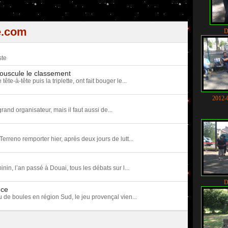
e.com
D
ste
ouscule le classement
-à-tête puis la triplette, ont fait bouger le...
2012-
rand organisateur, mais il faut aussi de...
Terreno remporter hier, après deux jours de lutt...
n, l’an passé à Douai, tous les débats sur l...
D
nce
u de boules en région Sud, le jeu provençal vien...