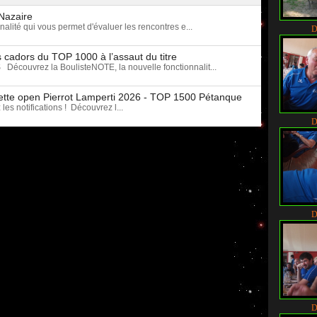
-Nazaire
alité qui vous permet d'évaluer les rencontres e...
D
 cadors du TOP 1000 à l’assaut du titre
vrez la BoulisteNOTE, la nouvelle fonctionnalit...
iplette open Pierrot Lamperti 2026 - TOP 1500 Pétanque
es notifications ! Découvrez l...
D
D
D