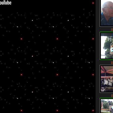
D
D
D