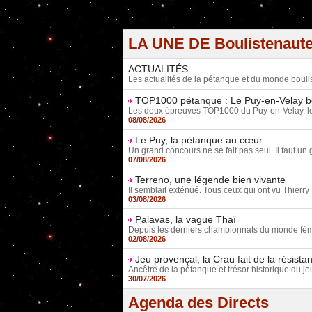
LA UNE DE Boulistenaut
ACTUALITÉS
Les actualités de la pétanque et du monde bouli
TOP1000 pétanque : Le Puy-en-Velay b
Les deux épreuves TOP1000 du Puy-en-Velay, le tête
08/08/2026
Le Puy, la pétanque au cœur
Un grand concours ne se fait pas seul. Il faut un g
07/08/2026
Terreno, une légende bien vivante
Il semblait exténué. Tous ceux qui ont vu Thierry 
03/08/2026
Palavas, la vague Thaï
Depuis les derniers championnats du monde fémini
02/08/2026
Jeu provençal, la Crau fait de la résista
Ancêtre de la pétanque et trésor historique du je
30/07/2026
Agenda des Directs