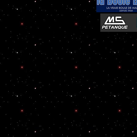
-
Péta
Atelier de Coiffure Végétal à Tours
::
Boules 