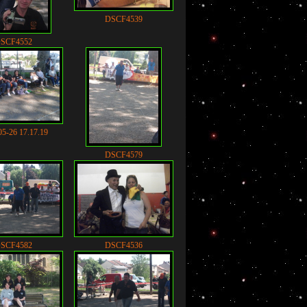
DSCF4539
SCF4552
05-26 17.17.19
DSCF4579
SCF4582
DSCF4536