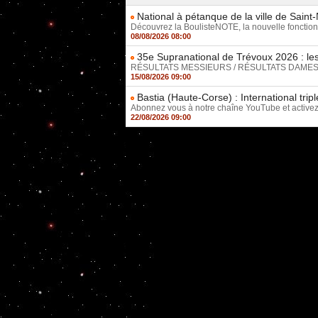
National à pétanque de la ville de Saint
Découvrez la BoulisteNOTE, la nouvelle fonctionn
08/08/2026 08:00
35e Supranational de Trévoux 2026 : les
RÉSULTATS MESSIEURS / RÉSULTATS DAMES Décou
15/08/2026 09:00
Bastia (Haute-Corse) : International tr
Abonnez vous à notre chaîne YouTube et activez l
22/08/2026 09:00