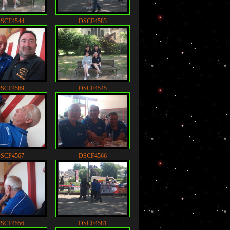
SCF4544
DSCF4583
SCF4569
DSCF4545
SCF4567
DSCF4566
SCF4556
DSCF4581