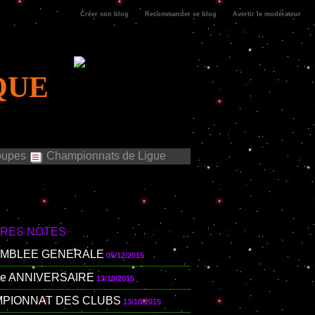
Créer son blog
Recommander ce blog
Avertir le modérateur
QUE
upes
Championnats de Ligue
ÈRES NOTES
MBLEE GENERALE
05/12/2015
me ANNIVERSAIRE
13/10/2015
PIONNAT DES CLUBS
13/10/2015