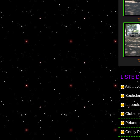
D
D
LISTE D
Asptt Ly
Boulist
La boule
Club de
Pétanqu
Cérilly 