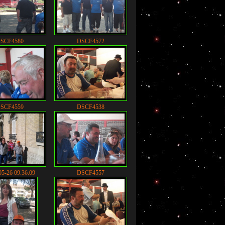
SCF4580
DSCF4572
SCF4559
DSCF4538
05-26 09.36.09
DSCF4557