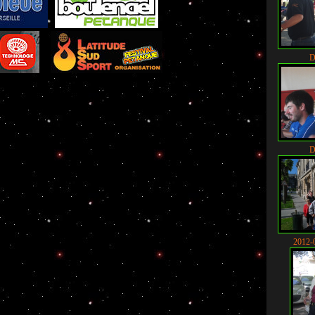
D
nque d'Intérieur
Al'Comm
-
Berryscope
-
Studio Vidéo à Bourges
-
Direct live
de pétanque : La boutique
D
2012-