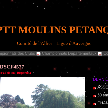
PTT MOULINS PETAN
Comité de l'Allier - Ligue d'Auvergne
pionnats des Clubs
Championnats Départementaux
Co
DSCF4577
ir à l'album
|
Diaporama
DERNI
ASSE
50 é
CHAM