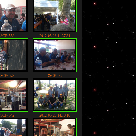
SCF4558
2012-05-26 11.37.31
SCF4578
DSCF4565
SCF4542
2012-05-26 14.10.10