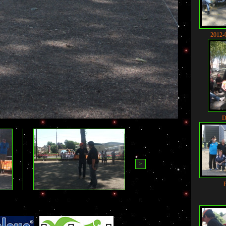
2012-
D
>