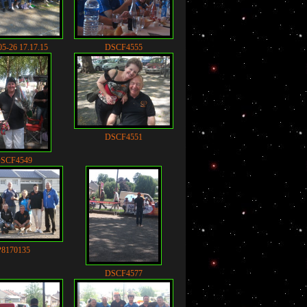
05-26 17.17.15
DSCF4555
DSCF4551
SCF4549
P8170135
DSCF4577