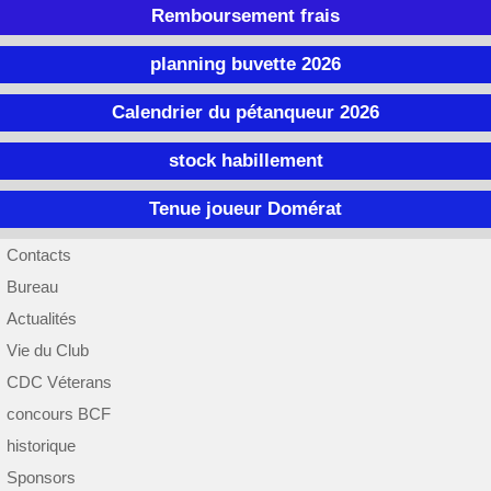
Remboursement frais
planning buvette 2026
Calendrier du pétanqueur 2026
stock habillement
Tenue joueur Domérat
Contacts
Bureau
Actualités
Vie du Club
CDC Véterans
concours BCF
historique
Sponsors