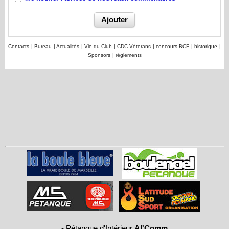
Contacts
|
Bureau
|
Actualités
|
Vie du Club
|
CDC Véterans
|
concours BCF
|
historique
|
Sponsors
|
règlements
-
Pétanque d'Intérieur
Al'Comm