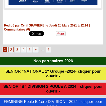
Rédigé par Cyril GRAVIERE le Jeudi 25 Mars 2021 à 12:14
|
Commentaires (0)
1
2
3
4
5
»
...
6
Nos partenaires 2026
SENIOR "NATIONAL 1" Groupe -2024- cliquer pour
ouvrir -
SENIOR "B" DIVISION 2 POULE A 2024 - cliquer pour
ouvrir -
FEMININE Poule B 1ère DIVISION - 2024 - cliquer pour