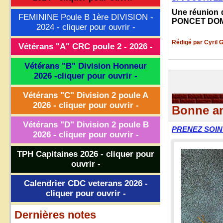
Une réunion d
FEMININE Poule B 1ère DIVISION -
PONCET DO
2024 - cliquer pour ouvrir -
Rédigé par Cyril 
Vétérans "A" CRC poule 2 - 2026 -
Vétérans "B" Division Honneur
2026 -cliquer pour ouvrir -
Vétérans "C" Division 2 poule A
2026 - cliquer pour ouvrir -
Bonne a
Vétérans "D" Division 2 poule B
PRENEZ SOIN
2026 - cliquer pour ouvrir -
TPH Capitaines 2026 - cliquer pour
ouvrir -
Calendrier CDC veterans 2026 -
cliquer pour ouvrir -
Dernières notes