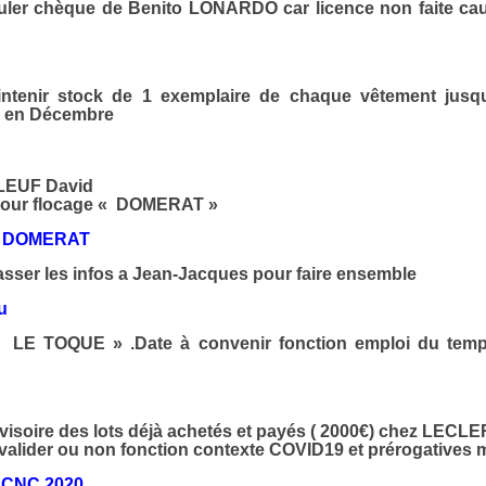
ler chèque de Benito LONARDO car licence non faite ca
tenir stock de 1 exemplaire de chaque vêtement jusqu
21 en Décembre
ALEUF David
pour flocage « DOMERAT »
O DOMERAT
asser les infos a Jean-Jacques pour faire ensemble
u
 LE TOQUE » .Date à convenir fonction emploi du temps
isoire des lots déjà achetés et payés ( 2000€) chez LECL
valider ou non fonction contexte COVID19 et prérogatives 
n CNC 2020