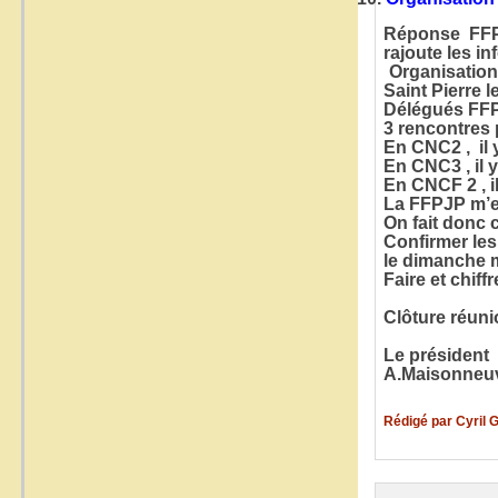
Réponse FFP
rajoute les 
Organisation 
Saint Pierre 
Délégués FFPJ
3 rencontres
En CNC2 , il 
En CNC3 , il 
En CNCF 2 , i
La FFPJP m’en
On fait donc 
Confirmer les 
le dimanche 
Faire et chif
Clôture réuni
Le président
A.Maisonneu
Rédigé par Cyril