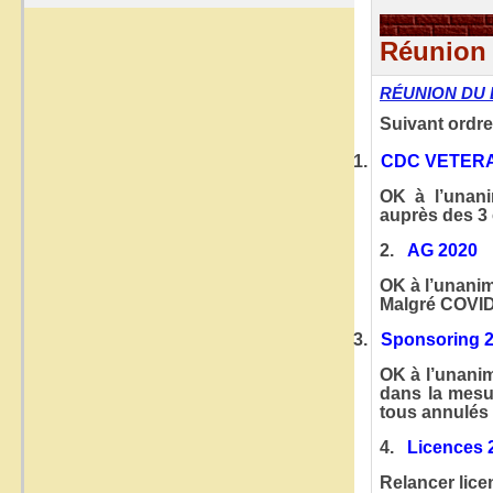
Réunion
RÉUNION DU
Suivant ordre
1.
CDC VETER
OK à l’unani
auprès des 3
2.
AG 2020
OK à l’unanim
Malgré COVID1
3.
Sponsoring 
OK à l’unani
dans la mesu
tous annulés
4.
Licences 
Relancer lic