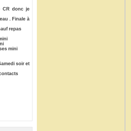
e CR donc je
au . Finale à
sauf repas
mini
ini
ses mini
Samedi soir et
 contacts