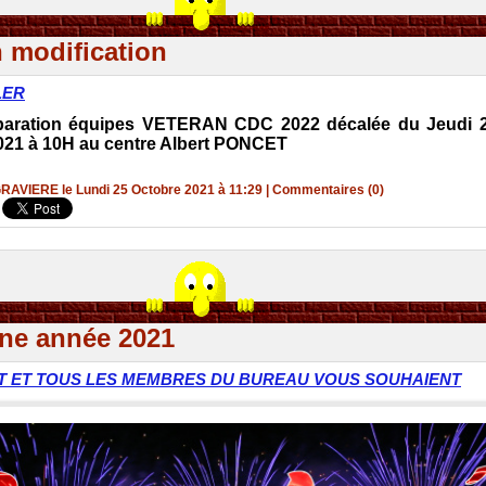
n modification
LER
paration équipes VETERAN CDC 2022 décalée du Jeudi 2
2021 à 10H au centre Albert PONCET
GRAVIERE le Lundi 25 Octobre 2021 à 11:29
|
Commentaires (0)
ne année 2021
T ET TOUS LES MEMBRES DU BUREAU VOUS SOUHAIENT