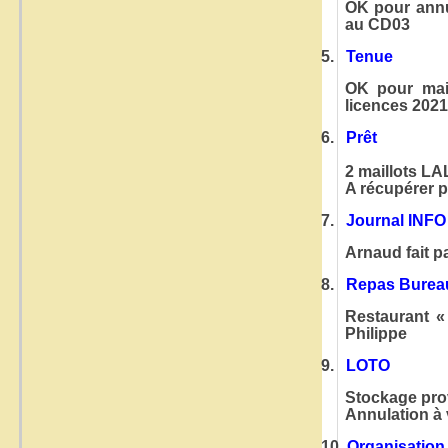
OK pour annu
au CD03
5.
Tenue
OK pour main
licences 20
6.
Prêt
2 maillots L
A récupérer 
7.
Journal INF
Arnaud fait p
8.
Repas Burea
Restaurant «
Philippe
9.
LOTO
Stockage prov
Annulation à 
10.
Organisatio