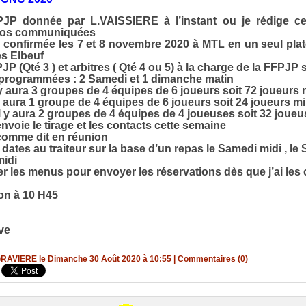
JP donnée par L.VAISSIERE à l’instant ou je rédige c
infos communiquées
confirmée les 7 et 8 novembre 2020 à MTL en un seul plate
les Elbeuf
P (Qté 3 ) et arbitres ( Qté 4 ou 5) à la charge de la FFPJP 
 programmées : 2 Samedi et 1 dimanche matin
y aura 3 groupes de 4 équipes de 6 joueurs soit 72 joueurs 
y aura 1 groupe de 4 équipes de 6 joueurs soit 24 joueurs m
l y aura 2 groupes de 4 équipes de 4 joueuses soit 32 joueu
voie le tirage et les contacts cette semaine
comme dit en réunion
dates au traiteur sur la base d’un repas le Samedi midi , le 
midi
frer les menus pour envoyer les réservations dès que j’ai les
on à 10 H45
ve
 GRAVIERE le Dimanche 30 Août 2020 à 10:55
|
Commentaires (0)