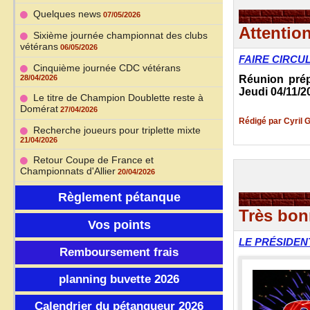
Quelques news
07/05/2026
Attentio
Sixième journée championnat des clubs
vétérans
06/05/2026
FAIRE CIRCU
Cinquième journée CDC vétérans
28/04/2026
Réunion pré
Jeudi 04/11/
Le titre de Champion Doublette reste à
Domérat
27/04/2026
Rédigé par Cyril 
Recherche joueurs pour triplette mixte
21/04/2026
Retour Coupe de France et
Championnats d'Allier
20/04/2026
Règlement pétanque
Très bon
Vos points
LE PRÉSIDEN
Remboursement frais
planning buvette 2026
Calendrier du pétanqueur 2026