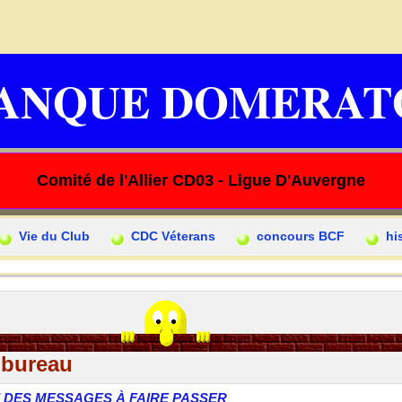
ANQUE DOMERAT
Comité de l'Allier CD03 - Ligue D'Auvergne
Vie du Club
CDC Véterans
concours BCF
hi
 bureau
Z DES MESSAGES À FAIRE PASSER