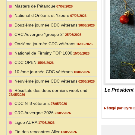
Masters de Pétanque
07/07/2026
National d'Orléans et Yzeure
07/07/2026
Douzième journée CDC vétérans
30/06/2026
CRC Auvergne "groupe 2"
25/06/2026
Onzième journée CDC vétérans
16/06/2026
National de Firminy TOP 1000
15/06/2026
CDC OPEN
15/06/2026
10 ème journée CDC vétérans
10/06/2026
Neuvième journée CDC vétérans
02/06/2026
Le Président
Résultats des deux derniers week end
27/05/2026
CDC N°8 vétérans
27/05/2026
Rédigé par Cyril
CRC Auvergne 2026
23/05/2026
Ligue AURA
17/05/2026
Fin des rencontres Aller
13/05/2026