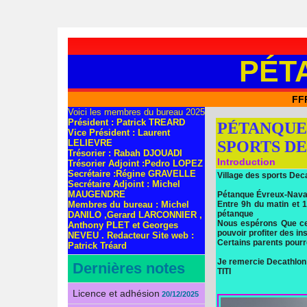
PÉT
FF
Voici les membres du bureau 2025
Président : Patrick TREARD
PÉTANQUE
Vice Président : Laurent
LELIEVRE
SPORTS D
Trésorier : Rabah DJOUADI
Introduction
Trésorier Adjoint :Pedro LOPEZ
Secrétaire :Régine GRAVELLE
Village des sports Dec
Secrétaire Adjoint : Michel
MAUGENDRE
Pétanque Évreux-Navarr
Membres du bureau : Michel
Entre 9h du matin et 
pétanque
DANILO ,Gerard LARCONNIER ,
Nous espérons Que cet
Anthony PLET et Georges
pouvoir profiter des i
NEVEU . Redacteur Site web :
Certains parents pourr
Patrick Tréard
Je remercie Decathlon 
Dernières notes
TITI
Licence et adhésion
20/12/2025