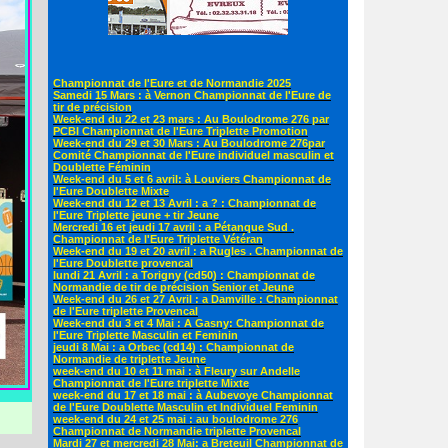
Championnat de l'Eure et de Normandie 2025
Samedi 15 Mars : à Vernon Championnat de l'Eure de
tir de précision
Week-end du 22 et 23 mars : Au Boulodrome 276 par
PCBI Championnat de l'Eure Triplette Promotion
Week-end du 29 et 30 Mars : Au Boulodrome 276par
Comité Championnat de l'Eure individuel masculin et
Doublette Féminin
Week-end du 5 et 6 avril: à Louviers Championnat de
l'Eure Doublette Mixte
Week-end du 12 et 13 Avril : a ? : Championnat de
l'Eure Triplette jeune + tir Jeune
Mercredi 16 et jeudi 17 avril : a Pétanque Sud .
Championnat de l'Eure Triplette Vétéran
Week-end du 19 et 20 avril : a Rugles . Championnat de
l'Eure Doublette provencal
lundi 21 Avril : a Torigny (cd50) : Championnat de
Normandie de tir de précision Senior et Jeune
Week-end du 26 et 27 Avril : a Damville : Championnat
de l'Eure triplette Provencal
Week-end du 3 et 4 Mai : A Gasny: Championnat de
l'Eure Triplette Masculin et Feminin
jeudi 8 Mai : a Orbec (cd14) : Championnat de
Normandie de triplette Jeune
week-end du 10 et 11 mai : à Fleury sur Andelle
Championnat de l'Eure triplette Mixte
week-end du 17 et 18 mai : à Aubevoye Championnat
de l'Eure Doublette Masculin et Individuel Feminin
week-end du 24 et 25 mai : au boulodrome 276
Championnat de Normandie triplette Provencal
Mardi 27 et mercredi 28 Mai: a Breteuil Championnat de