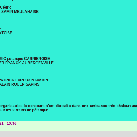
Cédric
H SAMIR MEULANAISE
y
YTOISE
RIC pétanque CARRIEROISE
ER FRANCK AUBERGENVILLE
PATRICK EVREUX NAVARRE
ALAIN ROUEN SAPINS
 organisatrice le concours s'est déroulée dans une ambiance très chaleureus
 sur les terrains de pétanque
21 - 10:36