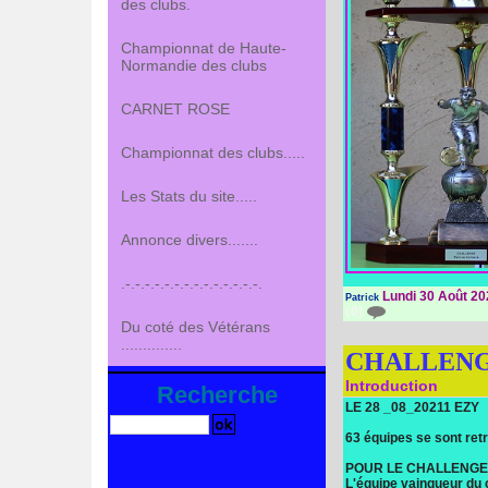
des clubs.
Championnat de Haute-
Normandie des clubs
CARNET ROSE
Championnat des clubs.....
Les Stats du site.....
Annonce divers.......
.-.-.-.-.-.-.-.-.-.-.-.-.-.-.
Lundi 30 Août 20
Patrick
{0}
Du coté des Vétérans
..............
CHALLENG
Introduction
Recherche
LE 28 _08_20211 EZY
63 équipes se sont ret
POUR LE CHALLENGE
L'équipe vainqueur du