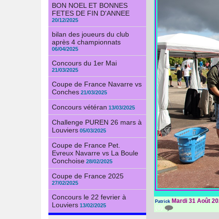
BON NOEL ET BONNES
FETES DE FIN D'ANNEE
20/12/2025
bilan des joueurs du club
après 4 championnats
06/04/2025
Concours du 1er Mai
21/03/2025
Coupe de France Navarre vs
Conches
21/03/2025
Concours vétéran
13/03/2025
Challenge PUREN 26 mars à
Louviers
05/03/2025
Coupe de France Pet.
Evreux Navarre vs La Boule
Conchoise
28/02/2025
Coupe de France 2025
27/02/2025
Concours le 22 fevrier à
Mardi 31 Août 20
Patrick
Louviers
13/02/2025
{0}