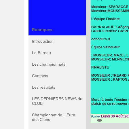
Monsieur ;SPARACCE 
Monsieur;MOUSSAMI
L'équipe Finaliste
BARNAGAUD. Grégor
Rubriques
GUIHO Frédéric GASN
concours B
Introduction
Équipe vainqueur
Le Bureau
; MONSIEUR. MAZEL E
MONSIEUR; MENNECI
Les championnats
FINALISTE
Contacts
MONSIEUR ;TREARD 
MONSIEUR : RAFTON 
Les resultats
LES DERNIERES NEWS du
Merci à toute l'équipe
CLUB
plaisir de se retrouver
Championnat de L'Eure
Lundi 30 Août 20
Patrick
des Clubs
{0}