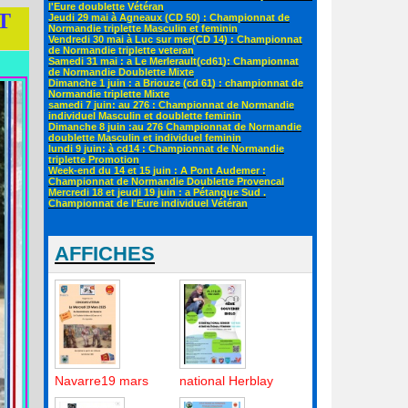
l'Eure doublette Vétéran
T
Jeudi 29 mai à Agneaux (CD 50) : Championnat de
Normandie triplette Masculin et feminin
Vendredi 30 mai à Luc sur mer(CD 14) : Championnat
de Normandie triplette veteran
Samedi 31 mai : a Le Merlerault(cd61): Championnat
de Normandie Doublette Mixte
Dimanche 1 juin : a Briouze (cd 61) : championnat de
Normandie triplette Mixte
samedi 7 juin: au 276 : Championnat de Normandie
individuel Masculin et doublette feminin
Dimanche 8 juin :au 276 Championnat de Normandie
doublette Masculin et individuel feminin
lundi 9 juin: à cd14 : Championnat de Normandie
triplette Promotion
Week-end du 14 et 15 juin : A Pont Audemer :
Championnat de Normandie Doublette Provencal
Mercredi 18 et jeudi 19 juin : a Pétanque Sud .
Championnat de l'Eure individuel Vétéran
AFFICHES
Navarre19 mars
national Herblay