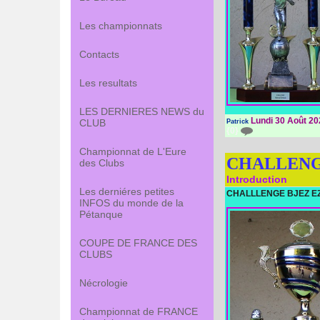
Les championnats
Contacts
Les resultats
LES DERNIERES NEWS du
Lundi 30 Août 20
CLUB
Patrick
{0}
Championnat de L'Eure
CHALLENG
des Clubs
Introduction
Les derniéres petites
CHALLLENGE BJEZ E
INFOS du monde de la
Pétanque
COUPE DE FRANCE DES
CLUBS
Nécrologie
Championnat de FRANCE