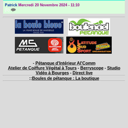
Patrick
Mercredi 20 Novembre 2024 - 11:10
{0}
-
Pétanque d'Intérieur
Al'Comm
Atelier de Coiffure Végétal à Tours
-
Berryscope
-
Studio
Vidéo à Bourges
-
Direct live
::
Boules de pétanque : La boutique