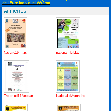
de l'Eure individuel Vétéran
AFFICHES
Navarre19 mars
national Herblay
Troarn cd14 Veteran
National d'Avranches