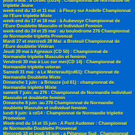
jeudi 8 Mai : a Orbec (cd14) : Championnat de Normandie de
triplette Jeune
week-end du 10 et 11 mai : à Fleury sur Andelle Championnat
de l'Eure triplette Mixte
week-end du 17 et 18 mai : à Aubevoye Championnat de
l'Eure Doublette Masculin et Individuel Feminin
week-end du 24 et 25 mai : au boulodrome 276 Championnat
de Normandie triplette Provencal
Mardi 27 et mercredi 28 Mai: a Breteuil Championnat de
l'Eure doublette Vétéran
Jeudi 29 mai à Agneaux (CD 50) : Championnat de
Normandie triplette Masculin et feminin
Vendredi 30 mai à Luc sur mer(CD 14) : Championnat de
Normandie triplette veteran
Samedi 31 mai : a Le Merlerault(cd61): Championnat de
Normandie Doublette Mixte
Dimanche 1 juin : a Briouze (cd 61) : championnat de
Normandie triplette Mixte
samedi 7 juin: au 276 : Championnat de Normandie individuel
Masculin et doublette feminin
Dimanche 8 juin :au 276 Championnat de Normandie
doublette Masculin et individuel feminin
lundi 9 juin: à cd14 : Championnat de Normandie triplette
Promotion
Week-end du 14 et 15 juin : A Pont Audemer : Championnat
de Normandie Doublette Provencal
Mercredi 18 et jeudi 19 juin : a Pétanque Sud . Championnat