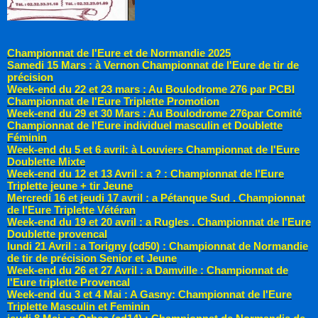
Championnat de l'Eure et de Normandie 2025
Samedi 15 Mars : à Vernon Championnat de l'Eure de tir de
précision
Week-end du 22 et 23 mars : Au Boulodrome 276 par PCBI
Championnat de l'Eure Triplette Promotion
Week-end du 29 et 30 Mars : Au Boulodrome 276par Comité
Championnat de l'Eure individuel masculin et Doublette
Féminin
Week-end du 5 et 6 avril: à Louviers Championnat de l'Eure
Doublette Mixte
Week-end du 12 et 13 Avril : a ? : Championnat de l'Eure
Triplette jeune + tir Jeune
Mercredi 16 et jeudi 17 avril : a Pétanque Sud . Championnat
de l'Eure Triplette Vétéran
Week-end du 19 et 20 avril : a Rugles . Championnat de l'Eure
Doublette provencal
lundi 21 Avril : a Torigny (cd50) : Championnat de Normandie
de tir de précision Senior et Jeune
Week-end du 26 et 27 Avril : a Damville : Championnat de
l'Eure triplette Provencal
Week-end du 3 et 4 Mai : A Gasny: Championnat de l'Eure
Triplette Masculin et Feminin