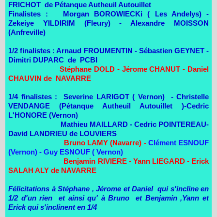
FRICHOT de Pétanque Autheuil Autouillet
Finalistes : Morgan BOROWIECKi ( Les Andelys) -
Zekeiye YILDIRIM (Fleury) - Alexandre MOISSON
(Anfreville)
1/2 finalistes : Arnaud FROUMENTIN - Sébastien GEYNET -
Dimitri DUPARC de PCBI
Stéphane DOLD - Jérome CHANUT - Daniel
CHAUVIN de NAVARRE
1/4 finalistes : Severine LARIGOT ( Vernon) - Christelle
VENDANGE (Pétanque Autheuil Autouillet )-Cedric
L'HONORE (Vernon)
Mathieu MAILLARD - Cedric POINTEREAU-
David LANDRIEU de LOUVIERS
Bruno LAMY (Navarre) -
Clément ESNOUF
(Vernon) - Guy ESNOUF ( Vernon)
Benjamin RIVIERE - Yann LIEGARD - Erick
SALAH ALY de NAVARRE
Félicitations à Stéphane , Jérome et Daniel qui s'incline en
1/2 d'un rien et ainsi qu' à Bruno et Benjamin ,Yann et
Erick qui s'inclinent en 1/4