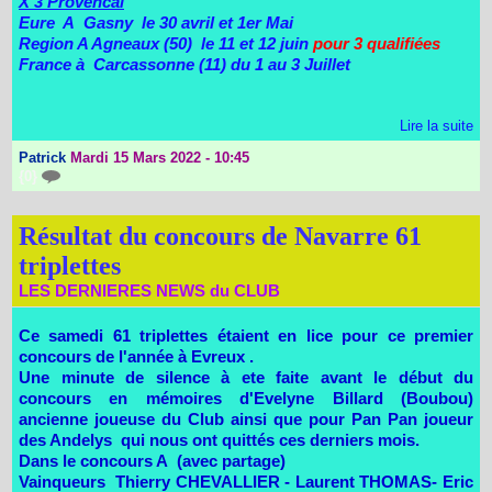
X 3 Provencal
Eure A Gasny le 30 avril et 1er Mai
Region A Agneaux (50) le 11 et 12 juin
pour 3 qualifiées
France à Carcassonne (11) du 1 au 3 Juillet
Lire la suite
Patrick
Mardi 15 Mars 2022 - 10:45
{0}
Résultat du concours de Navarre 61
triplettes
LES DERNIERES NEWS du CLUB
Ce samedi 61 triplettes étaient en lice pour ce premier
concours de l'année à Evreux .
Une minute de silence à ete faite avant le début du
concours en mémoires d'Evelyne Billard (Boubou)
ancienne joueuse du Club ainsi que pour Pan Pan joueur
des Andelys qui nous ont quittés ces derniers mois.
Dans le concours A (avec partage)
Vainqueurs Thierry CHEVALLIER - Laurent THOMAS- Eric