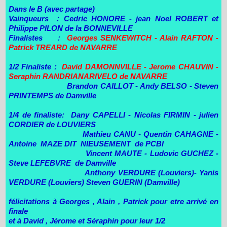
Dans le B (avec partage)
Vainqueurs : Cedric HONORE - jean Noel ROBERT et
Philippe PILON de la BONNEVILLE
Finalistes :
Georges SENKEWITCH - Alain RAFTON -
Patrick TREARD de NAVARRE
1/2 Finaliste :
David DAMONNVILLE - Jerome CHAUVIN -
Seraphin RANDRIANARIVELO de NAVARRE
Brandon CAILLOT - Andy BELSO - Steven
PRINTEMPS de Damville
1/4 de finaliste: Dany CAPELLI - Nicolas FIRMIN - julien
CORDIER de LOUVIERS
Mathieu CANU - Quentin CAHAGNE -
Antoine MAZE DIT NIEUSEMENT de PCBI
Vincent MAUTE - Ludovic GUCHEZ -
Steve LEFEBVRE de Damville
Anthony VERDURE (Louviers)- Yanis
VERDURE (Louviers) Steven GUERIN (Damville)
félicitations à Georges , Alain , Patrick pour etre arrivé en
finale
et à David , Jérome et Séraphin pour leur 1/2