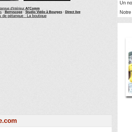
Un no
tanque d'Intérieur
Al'Comm
Notre
rs
-
Berryscope
-
Studio Vidéo à Bourges
-
Direct live
 de pétanque : La boutique
e.com