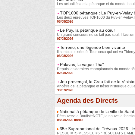
Les actualités de la pétanque et du monde boul
TOP1000 pétanque : Le Puy-en-Velay b
Les deux épreuves TOP1000 du Puy-en-Velay, le têt
08/08/2026
Le Puy, la pétanque au cœur
Un grand concours ne se fait pas seul. Il faut un 
07/08/2026
Terreno, une légende bien vivante
Il semblait exténué. Tous ceux qui ont vu Thierry
03/08/2026
Palavas, la vague Thaï
Depuis les derniers championnats du monde fémin
02/08/2026
Jeu provençal, la Crau fait de la résist
Ancêtre de la pétanque et trésor historique du j
30/07/2026
Agenda des Directs
National à pétanque de la ville de Sain
Découvrez la BoulisteNOTE, la nouvelle fonction
08/08/2026 08:00
35e Supranational de Trévoux 2026 : le
RÉSULTATS MESSIEURS / RÉSULTATS DAMES Déco