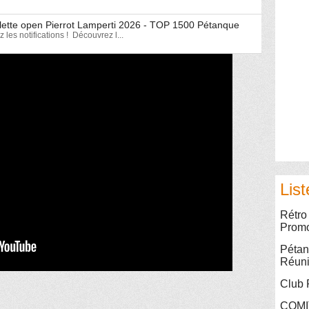
riplette open Pierrot Lamperti 2026 - TOP 1500 Pétanque
les notifications ! Découvrez l...
List
Rétro
Promo
Pétan
Réun
Club 
COMI