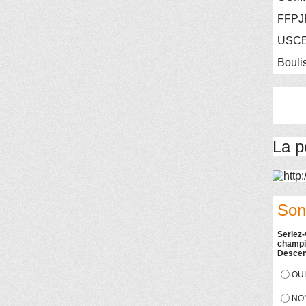
FFPJ
USC
Bouli
La p
Son
Seriez-
champio
Descen
OUI
NO