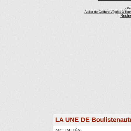
-
Pé
Atelier de Coiffure Végétal à Tou
::
Boules
LA UNE DE Boulistenaut
ACTUALITÉS