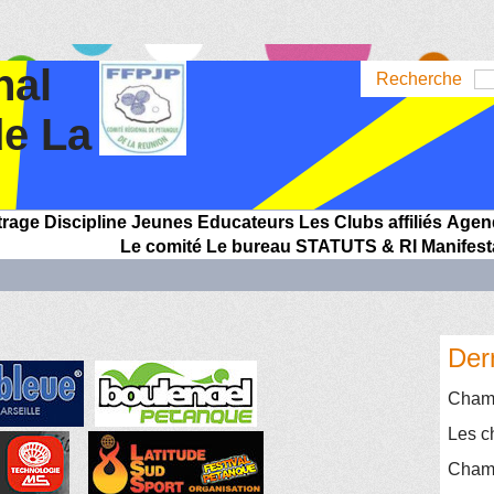
nal
Recherche
de La
trage
Discipline
Jeunes
Educateurs
Les Clubs affiliés
Agen
Le comité
Le bureau
STATUTS & RI
Manifest
Der
Champ
Les c
Champ