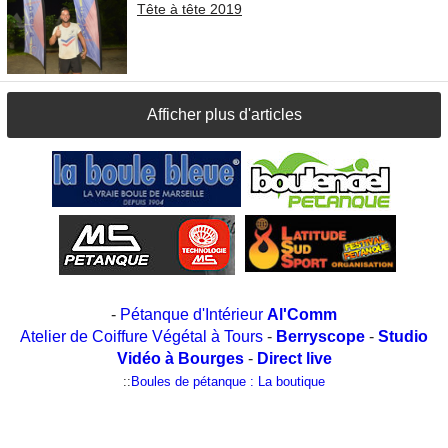
Tête à tête 2019
Afficher plus d'articles
-
Pétanque d'Intérieur
Al'Comm
Atelier de Coiffure Végétal à Tours
-
Berryscope
-
Studio
Vidéo à Bourges
-
Direct live
::
Boules de pétanque : La boutique