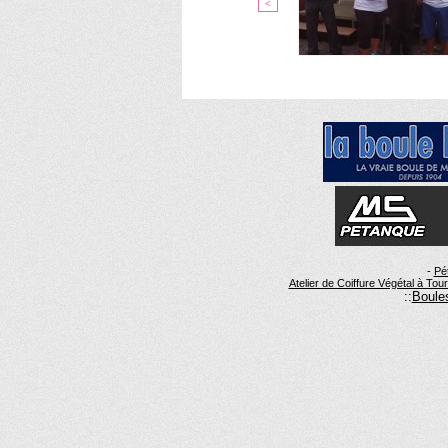
<
-
Pé
Atelier de Coiffure Végétal à Tou
::
Boules