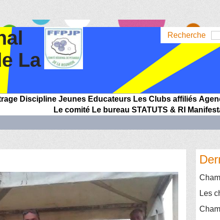
nal
Recherche
de La
trage
Discipline
Jeunes
Educateurs
Les Clubs affiliés
Agen
Le comité
Le bureau
STATUTS & RI
Manifest
Der
Champ
Les c
Champ