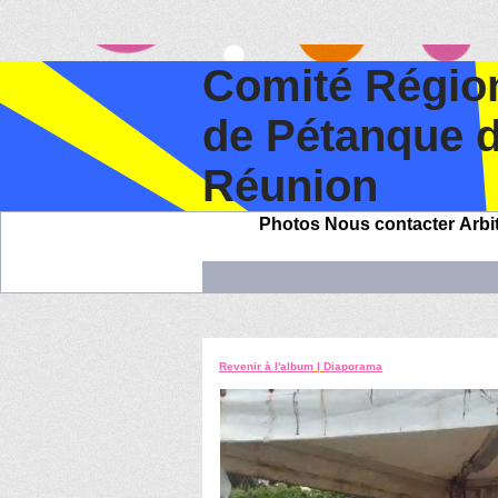
Comité Régio
de Pétanque 
Réunion
Photos
Nous contacter
Arbi
Revenir à l'album
|
Diaporama