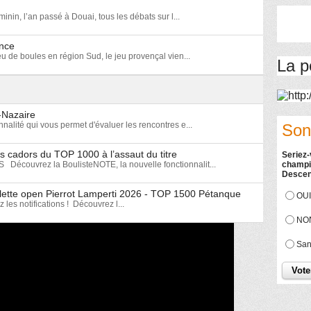
in, l’an passé à Douai, tous les débats sur l...
ance
eu de boules en région Sud, le jeu provençal vien...
La p
t-Nazaire
nalité qui vous permet d'évaluer les rencontres e...
Son
s cadors du TOP 1000 à l’assaut du titre
Seriez-
uvrez la BoulisteNOTE, la nouvelle fonctionnalit...
champio
Descen
riplette open Pierrot Lamperti 2026 - TOP 1500 Pétanque
OUI
les notifications ! Découvrez l...
NO
San