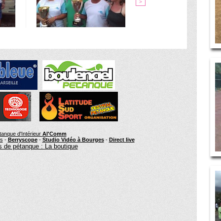
>
tanque d'Intérieur
Al'Comm
rs
-
Berryscope
-
Studio Vidéo à Bourges
-
Direct live
 de pétanque : La boutique