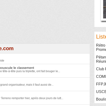
List
Rétro
e.com
Promo
Pétan
iste
Réun
ouscule le classement
Club 
e-à-tête puis la triplette, ont fait bouger le...
COMI
FFPJ
grand organisateur, mais il faut aussi de...
USC
 Terreno remporter hier, après deux jours de lutt...
Bouli