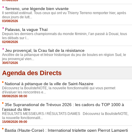
Terreno, une légende bien vivante
Il semblait exténué. Tous ceux qui ont vu Thierry Terreno remporter hier, après
deux jours de lutt...
03/08/2026
Palavas, la vague Thaï
Depuis les derniers championnats du monde féminin, l’an passé à Douai, tous
les débats sur l...
02/08/2026
Jeu provençal, la Crau fait de la résistance
Ancêtre de la pétanque et trésor historique du jeu de boules en région Sud, le
jeu provençal vien...
30/07/2026
Agenda des Directs
National à pétanque de la ville de Saint-Nazaire
Découvrez la BoulisteNOTE, la nouvelle fonctionnalité qui vous permet
d'évaluer les rencontres e...
08/08/2026 08:00
35e Supranational de Trévoux 2026 : les cadors du TOP 1000 à
l’assaut du titre
RÉSULTATS MESSIEURS / RÉSULTATS DAMES Découvrez la BoulisteNOTE,
la nouvelle fonctionnalit...
15/08/2026 09:00
Bastia (Haute-Corse) : International triplette open Pierrot Lamperti