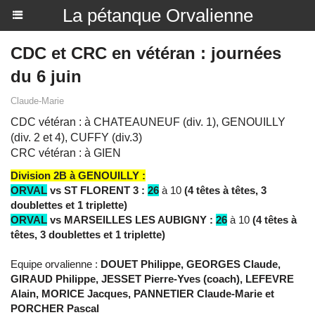
La pétanque Orvalienne
CDC et CRC en vétéran : journées
du 6 juin
Claude-Marie
CDC vétéran : à CHATEAUNEUF (div. 1), GENOUILLY
(div. 2 et 4), CUFFY (div.3)
CRC vétéran : à GIEN
Division 2B à GENOUILLY :
ORVAL
vs ST FLORENT 3 :
26
à 10
(4 têtes à têtes, 3
doublettes et 1 triplette)
ORVAL
vs MARSEILLES LES AUBIGNY :
26
à 10
(4 têtes à
têtes, 3 doublettes et 1 triplette)
Equipe orvalienne :
DOUET Philippe, GEORGES Claude,
GIRAUD Philippe, JESSET Pierre-Yves (coach), LEFEVRE
Alain, MORICE Jacques, PANNETIER Claude-Marie et
PORCHER Pascal