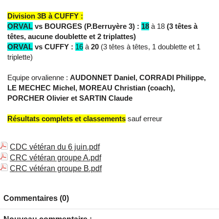
Division 3B à CUFFY :
ORVAL
vs BOURGES (P.Berruyère 3) :
18
à 18
(3 têtes à
têtes, aucune doublette et 2 triplattes)
ORVAL
vs CUFFY :
16
à
20
(3 têtes à têtes, 1 doublette et 1
triplette)
Equipe orvalienne :
AUDONNET Daniel, CORRADI Philippe,
LE MECHEC Michel, MOREAU Christian (coach),
PORCHER Olivier et SARTIN Claude
Résultats complets et classements
sauf erreur
CDC vétéran du 6 juin.pdf
CRC vétéran groupe A.pdf
CRC vétéran groupe B.pdf
Commentaires (0)