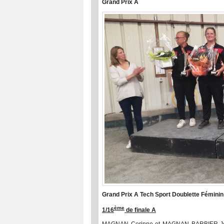
Grand Prix A
Grand Prix A Tech Sport Doublette Féminin
ème
1/16
de finale A