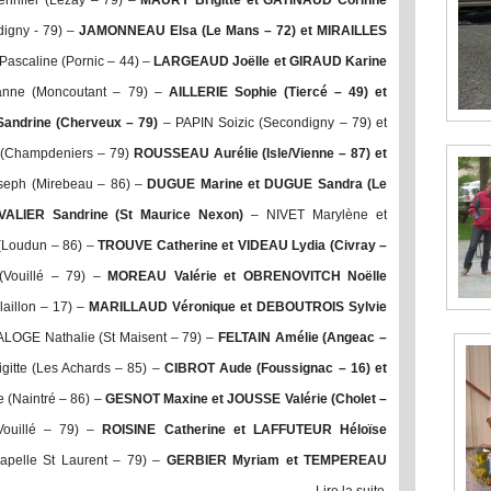
nifer (Lezay – 79) –
MAURY Brigitte et GATINAUD Corinne
igny - 79) –
JAMONNEAU Elsa (Le Mans – 72) et MIRAILLES
ascaline (Pornic – 44) –
LARGEAUD Joëlle et GIRAUD Karine
nne (Moncoutant – 79) –
AILLERIE Sophie (Tiercé – 49) et
Sandrine (Cherveux – 79)
– PAPIN Soizic (Secondigny – 79) et
(Champdeniers – 79)
ROUSSEAU Aurélie (Isle/Vienne – 87) et
eph (Mirebeau – 86) –
DUGUE Marine et DUGUE Sandra (Le
ALIER Sandrine (St Maurice Nexon)
– NIVET Marylène et
(Loudun – 86) –
TROUVE Catherine et VIDEAU Lydia (Civray –
Vouillé – 79) –
MOREAU Valérie et OBRENOVITCH Noëlle
aillon – 17) –
MARILLAUD Véronique et DEBOUTROIS Sylvie
ALOGE Nathalie (St Maisent – 79) –
FELTAIN Amélie (Angeac –
itte (Les Achards – 85) –
CIBROT Aude (Foussignac – 16) et
(Naintré – 86) –
GESNOT Maxine et JOUSSE Valérie (Cholet –
Vouillé – 79) –
ROISINE Catherine et LAFFUTEUR Héloïse
pelle St Laurent – 79) –
GERBIER Myriam et TEMPEREAU