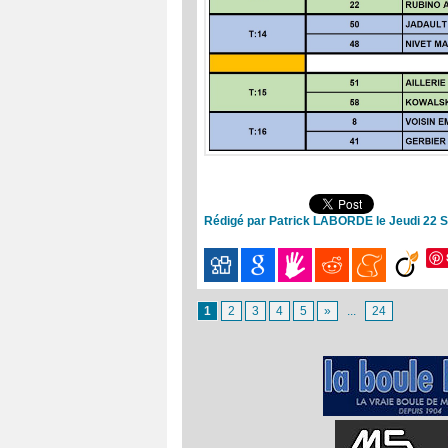
Rédigé par Patrick LABORDE le Jeudi 22 
1
2
3
4
5
»
...
24