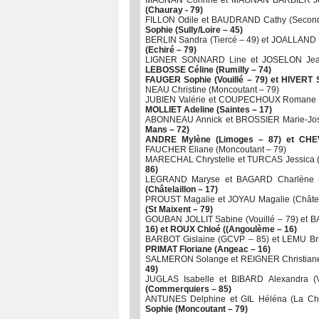
MAGNAN Corinne et MAGNAN BARBIER Jen
(Chauray - 79)
FILLON Odile et BAUDRAND Cathy (Second
Sophie (Sully/Loire – 45)
BERLIN Sandra (Tiercé – 49) et JOALLAND P
(Echiré – 79)
LIGNER SONNARD Line et JOSELON Jea
LEBOSSE Céline (Rumilly – 74)
FAUGER Sophie (Vouillé – 79) et HIVERT 
NEAU Christine (Moncoutant – 79)
JUBIEN Valérie et COUPECHOUX Romane 
MOLLIET Adeline (Saintes – 17)
ABONNEAU Annick et BROSSIER Marie-Jos
Mans – 72)
ANDRE Mylène (Limoges – 87) et CHEV
FAUCHER Eliane (Moncoutant – 79)
MARECHAL Chrystelle et TURCAS Jessica 
86)
LEGRAND Maryse et BAGARD Charlène (
(Châtelaillon – 17)
PROUST Magalie et JOYAU Magalie (Châtel
(St Maixent – 79)
GOUBAN JOLLIT Sabine (Vouillé – 79) et B
16) et ROUX Chloé ((Angoulème – 16)
BARBOT Gislaine (GCVP – 85) et LEMU Brig
PRIMAT Floriane (Angeac – 16)
SALMERON Solange et REIGNER Christiane 
49)
JUGLAS Isabelle et BIBARD Alexandra (
(Commerquiers – 85)
ANTUNES Delphine et GIL Héléna (La Cha
Sophie (Moncoutant – 79)