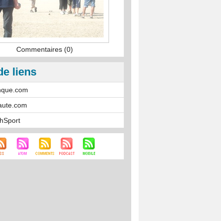
Commentaires (0)
de liens
nque.com
aute.com
hSport