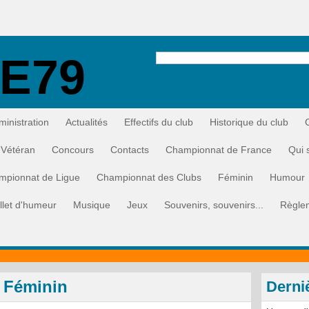
E79
ministration
Actualités
Effectifs du club
Historique du club
Vétéran
Concours
Contacts
Championnat de France
Qui 
mpionnat de Ligue
Championnat des Clubs
Féminin
Humour
illet d'humeur
Musique
Jeux
Souvenirs, souvenirs...
Règle
e Féminin
Derni