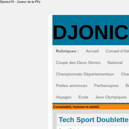
Djonice79 - Joueur de la PPy
DJONIC
Rubriques :
Accueil
Conseil d'Ad
Coupe des Deux-Sèvres
National
Championnats Départementaux
Cha
Petites annonces
Parthenayres
B
Voyages
Ecole
Jeux Olympiques
Convivialité, humour et amitié.
Tech Sport Doublett