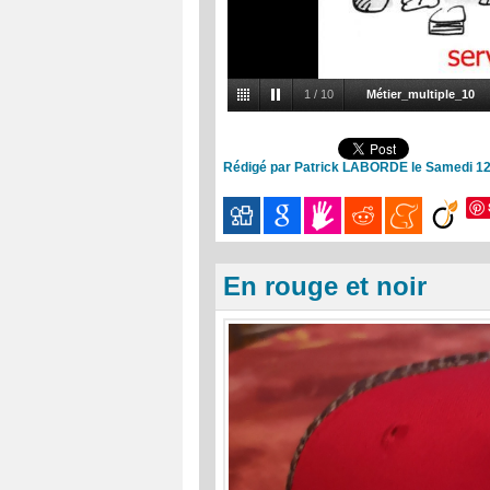
1
/
10
Métier_multiple_10
Rédigé par Patrick LABORDE le Samedi 12
En rouge et noir