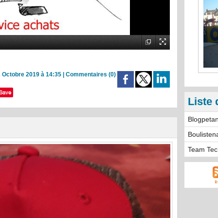
 Octobre 2019 à 14:35
|
Commentaires (0)
Save
Liste 
Blogpeta
Boulisten
Team Tec