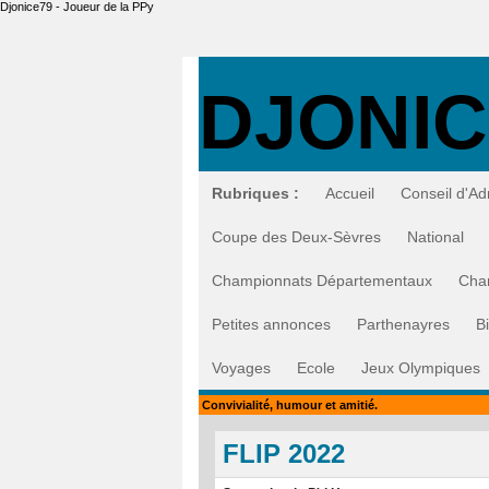
Djonice79 - Joueur de la PPy
DJONIC
Rubriques :
Accueil
Conseil d'Ad
Coupe des Deux-Sèvres
National
Championnats Départementaux
Cha
Petites annonces
Parthenayres
B
Voyages
Ecole
Jeux Olympiques
Convivialité, humour et amitié.
FLIP 2022