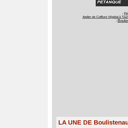
-
Pé
Atelier de Coiffure Végétal à Tou
::
Boules
LA UNE DE Boulistena