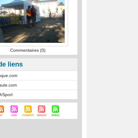
Commentaires (0)
de liens
nque.com
aute.com
hSport