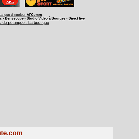
tanque d'Intérieur
Al'Comm
rs
-
Berryscope
-
Studio Vidéo à Bourges
-
Direct live
 de pétanque : La boutique
ute.com