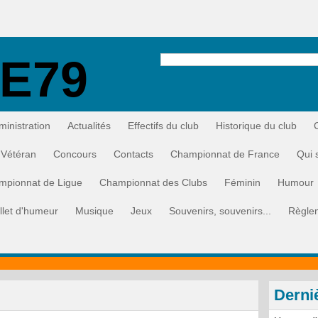
E79
ministration
Actualités
Effectifs du club
Historique du club
Vétéran
Concours
Contacts
Championnat de France
Qui 
mpionnat de Ligue
Championnat des Clubs
Féminin
Humour
illet d'humeur
Musique
Jeux
Souvenirs, souvenirs...
Règle
Derni