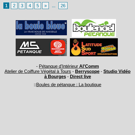
1
2
3
4
5
»
...
26
-
Pétanque d'Intérieur
Al'Comm
Atelier de Coiffure Végétal à Tours
-
Berryscope
-
Studio Vidéo
à Bourges
-
Direct live
::
Boules de pétanque : La boutique