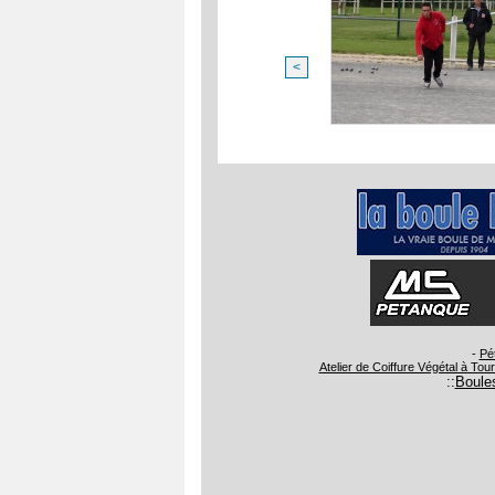
<
-
Pé
Atelier de Coiffure Végétal à Tou
::
Boules