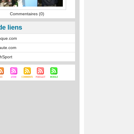
Commentaires (0)
de liens
nque.com
aute.com
hSport