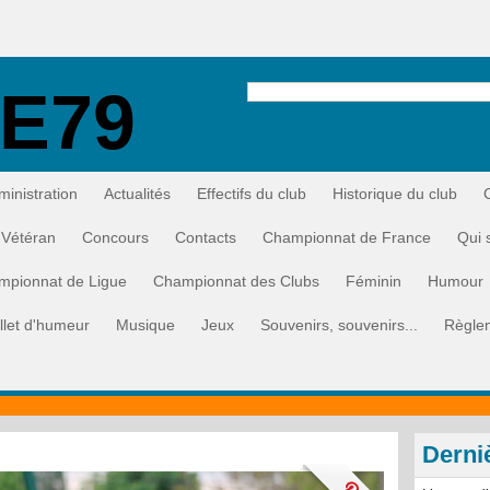
E79
ministration
Actualités
Effectifs du club
Historique du club
Vétéran
Concours
Contacts
Championnat de France
Qui 
mpionnat de Ligue
Championnat des Clubs
Féminin
Humour
illet d'humeur
Musique
Jeux
Souvenirs, souvenirs...
Règle
Derni