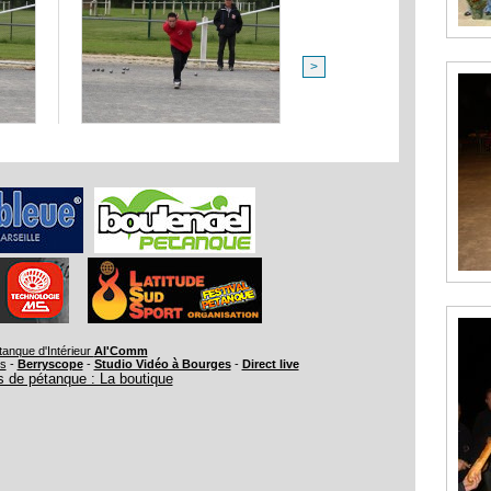
>
tanque d'Intérieur
Al'Comm
rs
-
Berryscope
-
Studio Vidéo à Bourges
-
Direct live
 de pétanque : La boutique