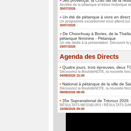
Jeu provençal, la Crau fait de la rési
Ancêtre de la pétanque et trésor historique d
30/07/2026
Un été de pétanque à vivre en direct
Un programme exceptionnel vous attend sur 
30/07/2026
De Choochuay à Bories, de la Thaïla
pétanque féminine - Pétanque
Un site dédié à la présentation Découvrir le pl
29/07/2026
Agenda des Directs
Quatre jours, trois épreuves, deux T
Découvrez la BoulisteNOTE, la nouvelle foncti
04/08/2026 15:00
National à pétanque de la ville de Sa
Découvrez la BoulisteNOTE, la nouvelle foncti
08/08/2026 08:00
35e Supranational de Trévoux 2026 : 
RÉSULTATS MESSIEURS / RÉSULTATS DAMES D
15/08/2026 09:00