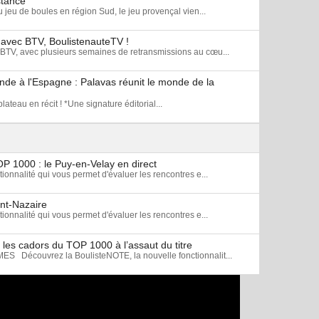
stance
u jeu de boules en région Sud, le jeu provençal vien...
 avec BTV, BoulistenauteTV !
BTV, avec plusieurs semaines de retransmissions au cœu...
nde à l'Espagne : Palavas réunit le monde de la
ateau en récit ! *Une signature éditorial...
OP 1000 : le Puy-en-Velay en direct
onnalité qui vous permet d'évaluer les rencontres e...
int-Nazaire
onnalité qui vous permet d'évaluer les rencontres e...
les cadors du TOP 1000 à l’assaut du titre
écouvrez la BoulisteNOTE, la nouvelle fonctionnalit...