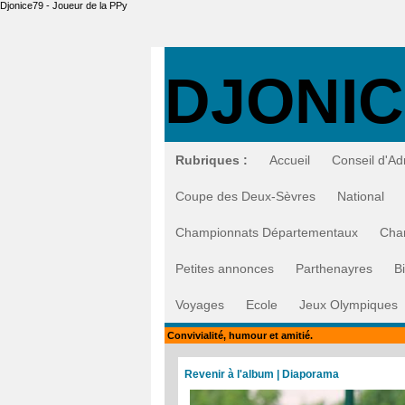
Djonice79 - Joueur de la PPy
DJONIC
Rubriques :
Accueil
Conseil d'Ad
Coupe des Deux-Sèvres
National
Championnats Départementaux
Cha
Petites annonces
Parthenayres
B
Voyages
Ecole
Jeux Olympiques
Convivialité, humour et amitié.
Revenir à l'album
|
Diaporama