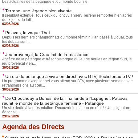
Les actualités de la pétanque et du monde bouliste
Terreno, une légende bien vivante
Il semblait exténué. Tous ceux qui ont vu Thierry Terreno remporter hier, après
deux jours de lutt...
03/08/2026
Palavas, la vague Thaï
Depuis les derniers championnats du monde féminin, l’an passé à Douai, tous
les débats sur l...
02/08/2026
Jeu provençal, la Crau fait de la résistance
Ancêtre de la pétanque et trésor historique du jeu de boules en région Sud, le
jeu provençal vien...
30/07/2026
Un été de pétanque à vivre en direct avec BTV, BoulistenauteTV !
Un programme exceptionnel vous attend sur BTV, avec plusieurs semaines de
retransmissions au cœu...
30/07/2026
De Choochuay à Bories, de la Thaïlande à l'Espagne : Palavas
réunit le monde de la pétanque féminine - Pétanque
Un site dédié à la présentation Découvrir le plateau en récit ! *Une signature
éditorial...
29/07/2026
Agenda des Directs
Quatre jours, trois épreuves, deux TOP 1000 : le Puy-en-Velay en