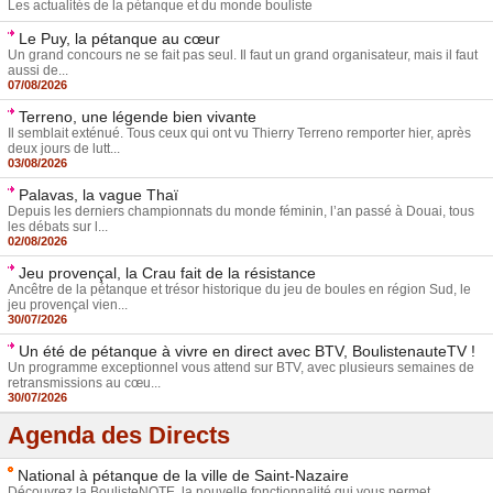
Les actualités de la pétanque et du monde bouliste
Le Puy, la pétanque au cœur
Un grand concours ne se fait pas seul. Il faut un grand organisateur, mais il faut
aussi de...
07/08/2026
Terreno, une légende bien vivante
Il semblait exténué. Tous ceux qui ont vu Thierry Terreno remporter hier, après
deux jours de lutt...
03/08/2026
Palavas, la vague Thaï
Depuis les derniers championnats du monde féminin, l’an passé à Douai, tous
les débats sur l...
02/08/2026
Jeu provençal, la Crau fait de la résistance
Ancêtre de la pétanque et trésor historique du jeu de boules en région Sud, le
jeu provençal vien...
30/07/2026
Un été de pétanque à vivre en direct avec BTV, BoulistenauteTV !
Un programme exceptionnel vous attend sur BTV, avec plusieurs semaines de
retransmissions au cœu...
30/07/2026
Agenda des Directs
National à pétanque de la ville de Saint-Nazaire
Découvrez la BoulisteNOTE, la nouvelle fonctionnalité qui vous permet