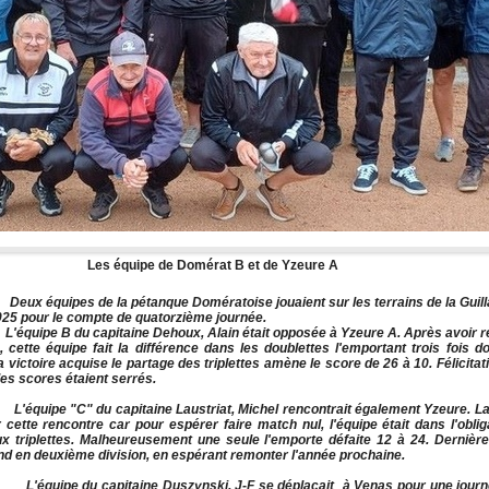
Les équipe de Domérat B et de Yzeure A
e la pétanque Domératoise jouaient sur les terrains de la Guill
2025 pour le compte de quatorzième journée.
capitaine Dehoux, Alain était opposée à Yzeure A. Après avoir r
, cette équipe fait la différence dans les doublettes l'emportant trois fois d
a victoire acquise le partage des triplettes amène le score de 26 à 10. Félicita
es scores étaient serrés.
u capitaine Laustriat, Michel rencontrait également Yzeure. La 
 cette rencontre car pour espérer faire match nul, l'équipe était dans l'oblig
x triplettes. Malheureusement une seule l'emporte défaite 12 à 24. Dernièr
nd en deuxième division, en espérant remonter l'année prochaine.
apitaine Duszynski, J-F se déplaçait à Venas pour une journé