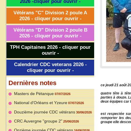
2026 -cliquer pour ouvrir -
Vétérans "C" Division 2 poule A
2026 - cliquer pour ouvrir -
Vétérans "D" Division 2 poule B
2026 - cliquer pour ouvrir -
TPH Capitaines 2026 - cliquer pour
ouvrir -
Calendrier CDC veterans 2026 -
cliquer pour ouvrir -
Deux équipes d
Dernières notes
ce jeudi 21 août 
L'équipe B du 
Masters de Pétanque
quatre tête à tête
07/07/2026
parties à douze. L
deux équipes car l
National d'Orléans et Yzeure
07/07/2026
L'équipe "C" d
Douzième journée CDC vétérans
30/06/2026
est respectée sur
remporter les deu
CRC Auvergne "groupe 2"
25/06/2026
groupe elle desce
Onzième journée CDC vétérans
L'équipe du c
16/06/2026