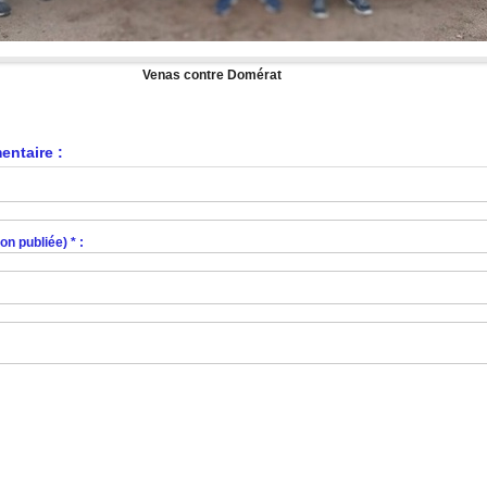
Venas contre Domérat
ntaire :
n publiée) * :