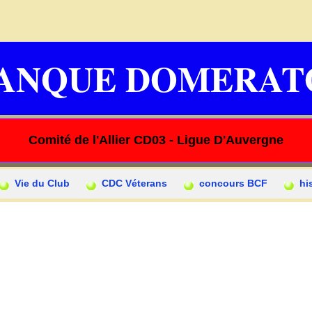
ANQUE DOMERAT
Comité de l'Allier CD03 - Ligue D'Auvergne
Vie du Club
CDC Véterans
concours BCF
hi