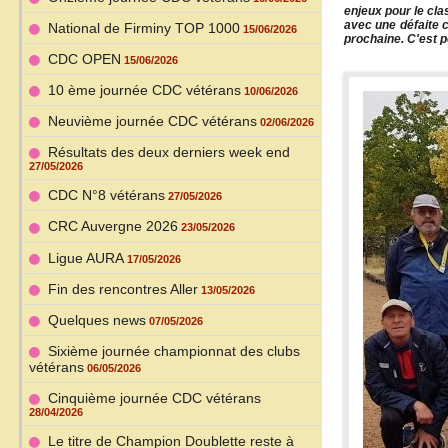
enjeux pour le cla
avec une défaite c
National de Firminy TOP 1000
15/06/2026
prochaine. C'est p
CDC OPEN
15/06/2026
10 ème journée CDC vétérans
10/06/2026
Neuvième journée CDC vétérans
02/06/2026
Résultats des deux derniers week end
27/05/2026
CDC N°8 vétérans
27/05/2026
CRC Auvergne 2026
23/05/2026
Ligue AURA
17/05/2026
Fin des rencontres Aller
13/05/2026
Quelques news
07/05/2026
Sixième journée championnat des clubs
vétérans
06/05/2026
Cinquième journée CDC vétérans
28/04/2026
Le titre de Champion Doublette reste à