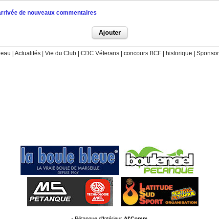
l'arrivée de nouveaux commentaires
reau
|
Actualités
|
Vie du Club
|
CDC Véterans
|
concours BCF
|
historique
|
Sponsor
-
Pétanque d'Intérieur
Al'Comm