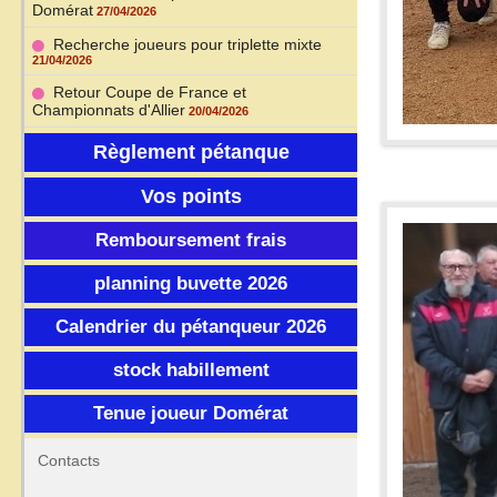
Domérat
27/04/2026
Recherche joueurs pour triplette mixte
21/04/2026
Retour Coupe de France et
Championnats d'Allier
20/04/2026
Règlement pétanque
Vos points
Remboursement frais
planning buvette 2026
Calendrier du pétanqueur 2026
stock habillement
Tenue joueur Domérat
Contacts