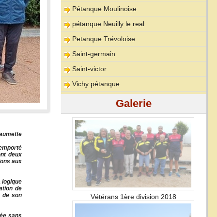
Pétanque Moulinoise
pétanque Neuilly le real
Petanque Trévoloise
Saint-germain
Saint-victor
Vichy pétanque
Galerie
aumette
emporté
ont deux
tions aux
logique
ation de
e de son
Vétérans 1ère division 2018
e sans