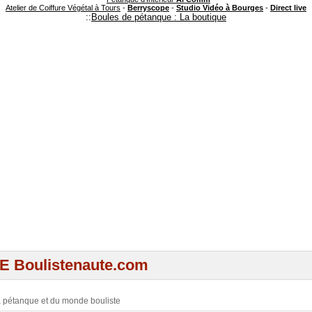
Atelier de Coiffure Végétal à Tours
-
Berryscope
-
Studio Vidéo à Bourges
-
Direct live
::
Boules de pétanque : La boutique
E Boulistenaute.com
la pétanque et du monde bouliste