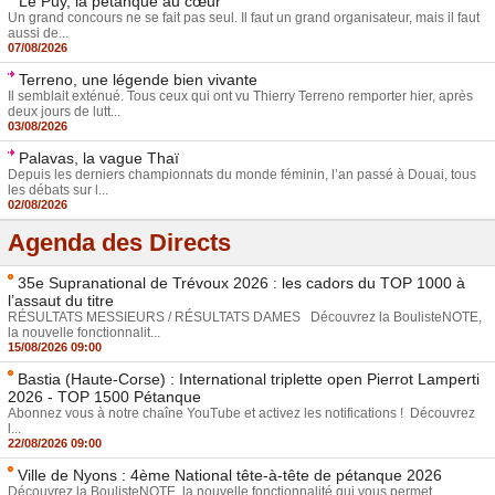
Le Puy, la pétanque au cœur
Un grand concours ne se fait pas seul. Il faut un grand organisateur, mais il faut
aussi de...
07/08/2026
Terreno, une légende bien vivante
Il semblait exténué. Tous ceux qui ont vu Thierry Terreno remporter hier, après
deux jours de lutt...
03/08/2026
Palavas, la vague Thaï
Depuis les derniers championnats du monde féminin, l’an passé à Douai, tous
les débats sur l...
02/08/2026
Agenda des Directs
35e Supranational de Trévoux 2026 : les cadors du TOP 1000 à
l’assaut du titre
RÉSULTATS MESSIEURS / RÉSULTATS DAMES Découvrez la BoulisteNOTE,
la nouvelle fonctionnalit...
15/08/2026 09:00
Bastia (Haute-Corse) : International triplette open Pierrot Lamperti
2026 - TOP 1500 Pétanque
Abonnez vous à notre chaîne YouTube et activez les notifications ! Découvrez
l...
22/08/2026 09:00
Ville de Nyons : 4ème National tête-à-tête de pétanque 2026
Découvrez la BoulisteNOTE, la nouvelle fonctionnalité qui vous permet