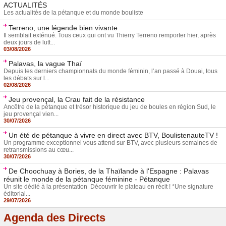
ACTUALITÉS
Les actualités de la pétanque et du monde bouliste
Terreno, une légende bien vivante
Il semblait exténué. Tous ceux qui ont vu Thierry Terreno remporter hier, après
deux jours de lutt...
03/08/2026
Palavas, la vague Thaï
Depuis les derniers championnats du monde féminin, l’an passé à Douai, tous
les débats sur l...
02/08/2026
Jeu provençal, la Crau fait de la résistance
Ancêtre de la pétanque et trésor historique du jeu de boules en région Sud, le
jeu provençal vien...
30/07/2026
Un été de pétanque à vivre en direct avec BTV, BoulistenauteTV !
Un programme exceptionnel vous attend sur BTV, avec plusieurs semaines de
retransmissions au cœu...
30/07/2026
De Choochuay à Bories, de la Thaïlande à l'Espagne : Palavas
réunit le monde de la pétanque féminine - Pétanque
Un site dédié à la présentation Découvrir le plateau en récit ! *Une signature
éditorial...
29/07/2026
Agenda des Directs