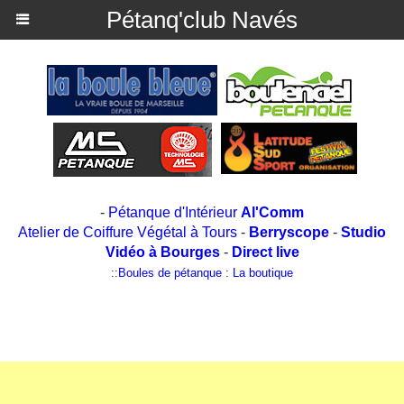
Pétanq'club Navés
-
Pétanque d'Intérieur
Al'Comm
Atelier de Coiffure Végétal à Tours
-
Berryscope
-
Studio
Vidéo à Bourges
-
Direct live
::
Boules de pétanque : La boutique