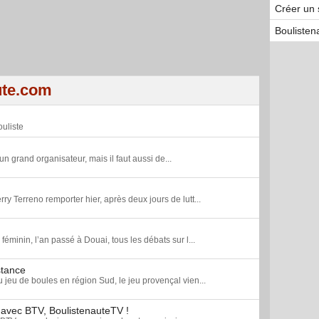
Créer un 
Boulisten
ute.com
uliste
un grand organisateur, mais il faut aussi de...
rry Terreno remporter hier, après deux jours de lutt...
minin, l’an passé à Douai, tous les débats sur l...
stance
u jeu de boules en région Sud, le jeu provençal vien...
 avec BTV, BoulistenauteTV !