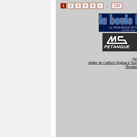
1
2
3
4
5
»
...
135
-
Pé
Atelier de Coiffure Végétal à Tou
::
Boules