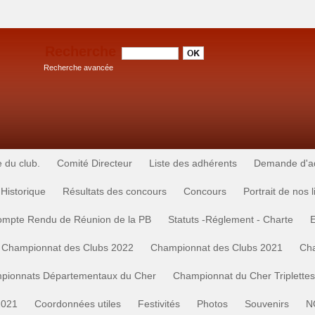
Recherche
Recherche avancée
e du club.
Comité Directeur
Liste des adhérents
Demande d'adh
Historique
Résultats des concours
Concours
Portrait de nos 
mpte Rendu de Réunion de la PB
Statuts -Réglement - Charte
Championnat des Clubs 2022
Championnat des Clubs 2021
Cha
pionnats Départementaux du Cher
Championnat du Cher Triplette
2021
Coordonnées utiles
Festivités
Photos
Souvenirs
N