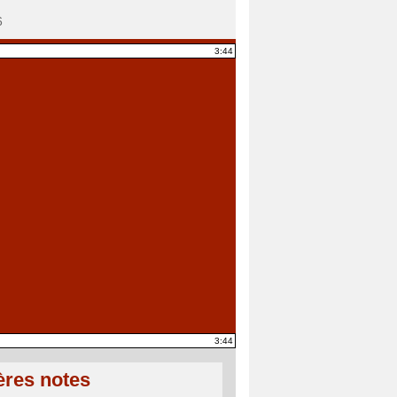
6
3:44
3:44
ères notes