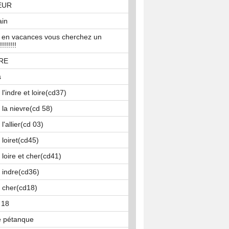
EUR
ain
 en vacances vous cherchez un
!!!!!!
IRE
s
l'indre et loire(cd37)
 la nievre(cd 58)
l'allier(cd 03)
 loiret(cd45)
 loire et cher(cd41)
 indre(cd36)
 cher(cd18)
 18
té pétanque