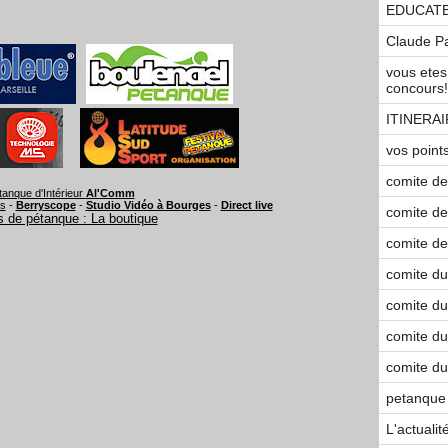
EDUCAT
Claude P
vous etes
concours!!!
ITINERA
vos point
comite de 
tanque d'Intérieur
Al'Comm
rs
-
Berryscope
-
Studio Vidéo à Bourges
-
Direct live
comite de
 de pétanque : La boutique
comite de 
comite du
comite du
comite du
comite du
petanque
L'actuali