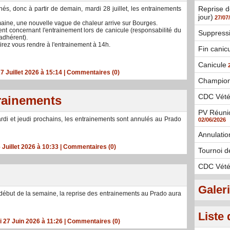
Reprise d
és, donc à partir de demain, mardi 28 juillet, les entrainements
jour)
27/07
semaine, une nouvelle vague de chaleur arrive sur Bourges.
nt concernant l'entrainement lors de canicule (responsabilité du
Suppress
adhérent).
irez vous rendre à l'entrainement à 14h.
Fin canic
Canicule
7 Juillet 2026 à 15:14
|
Commentaires (0)
Champion
CDC Vété
rainements
PV Réunio
i et jeudi prochains, les entrainements sont annulés au Prado
02/06/2026
Annulatio
 Juillet 2026 à 10:33
|
Commentaires (0)
Tournoi d
CDC Vété
Galer
 début de la semaine, la reprise des entrainements au Prado aura
Liste 
 27 Juin 2026 à 11:26
|
Commentaires (0)