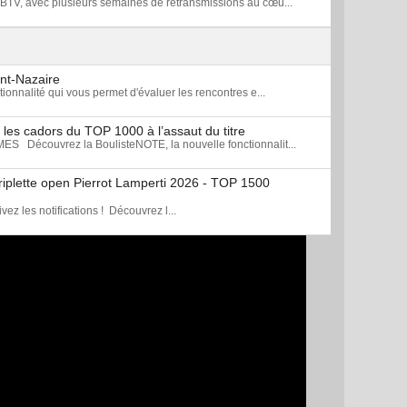
BTV, avec plusieurs semaines de retransmissions au cœu...
int-Nazaire
onnalité qui vous permet d'évaluer les rencontres e...
les cadors du TOP 1000 à l’assaut du titre
écouvrez la BoulisteNOTE, la nouvelle fonctionnalit...
triplette open Pierrot Lamperti 2026 - TOP 1500
z les notifications ! Découvrez l...