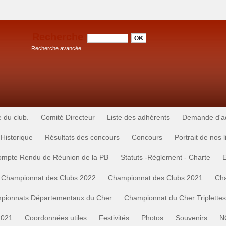
Recherche
Recherche avancée
e du club.
Comité Directeur
Liste des adhérents
Demande d'adh
Historique
Résultats des concours
Concours
Portrait de nos 
mpte Rendu de Réunion de la PB
Statuts -Réglement - Charte
Championnat des Clubs 2022
Championnat des Clubs 2021
Cha
pionnats Départementaux du Cher
Championnat du Cher Triplette
2021
Coordonnées utiles
Festivités
Photos
Souvenirs
N