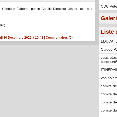
CDC Vété
e Conduite élaborée par le Comité Directeur faisant suite aux
Galer
 Ko)
Liste 
edi 30 Décembre 2022 à 10:42
|
Commentaires (0)
EDUCAT
Claude P
vous etes
concours!!!
ITINERA
vos point
comite de 
comite de
comite de 
comite du