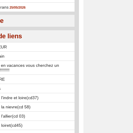
rans
25/05/2026
ie
de liens
EUR
ain
 en vacances vous cherchez un
!!!!!!
IRE
s
l'indre et loire(cd37)
 la nievre(cd 58)
l'allier(cd 03)
 loiret(cd45)