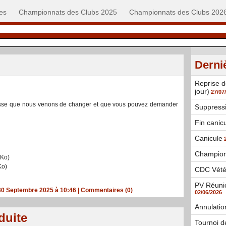
es
Championnats des Clubs 2025
Championnats des Clubs 202
Derni
Reprise d
jour)
27/07
passe que nous venons de changer et que vous pouvez demander
Suppress
Fin canic
Canicule
Champion
 Ko)
Ko)
CDC Vété
PV Réunio
 30 Septembre 2025 à 10:46
|
Commentaires (0)
02/06/2026
Annulatio
duite
Tournoi d