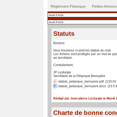
Règlement Pétanque
Petites Annonc
Jeudi 6 Août
Jeudi 6 Août
Statuts
Bonjour,
Vous trouverez ci-joint les statuts du club.
Les fichiers sont protégés par un mot de 
au secrétaire.
Cordialement.
JP Lesturgie
Secrétaire de la Pétanque Berruyère
statuts_petanque_berruyere.pdf
(133.04
statuts_petanque_berruyere.docx
(23.5 
Rédigé par Jean-pierre Lesturgie le Mardi
Charte de bonne con