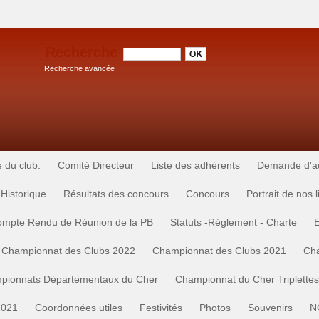
Recherche
Recherche avancée
e du club.
Comité Directeur
Liste des adhérents
Demande d'adh
Historique
Résultats des concours
Concours
Portrait de nos 
mpte Rendu de Réunion de la PB
Statuts -Réglement - Charte
Championnat des Clubs 2022
Championnat des Clubs 2021
Cha
pionnats Départementaux du Cher
Championnat du Cher Triplette
2021
Coordonnées utiles
Festivités
Photos
Souvenirs
N