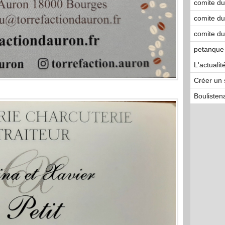
comite du
comite du
comite du
petanque
L'actuali
Créer un 
Boulisten