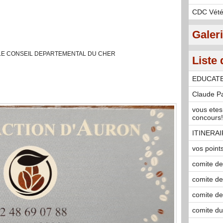
CDC Vété
Galer
LE CONSEIL DEPARTEMENTAL DU CHER
Liste 
EDUCAT
Claude P
vous etes
concours!!!
ITINERA
vos point
comite de 
comite de
comite de 
comite du