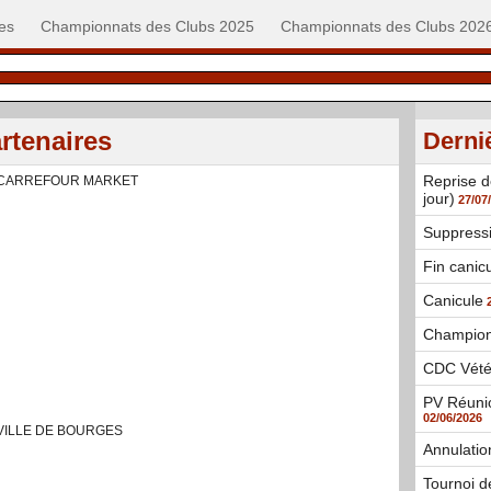
es
Championnats des Clubs 2025
Championnats des Clubs 202
rtenaires
Derni
Reprise d
CARREFOUR MARKET
jour)
27/07
Suppress
Fin canic
Canicule
Champion
CDC Vété
PV Réunio
02/06/2026
VILLE DE BOURGES
Annulatio
Tournoi d