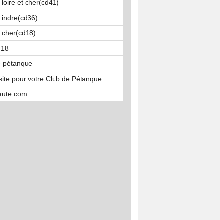
 loire et cher(cd41)
 indre(cd36)
 cher(cd18)
 18
té pétanque
site pour votre Club de Pétanque
aute.com