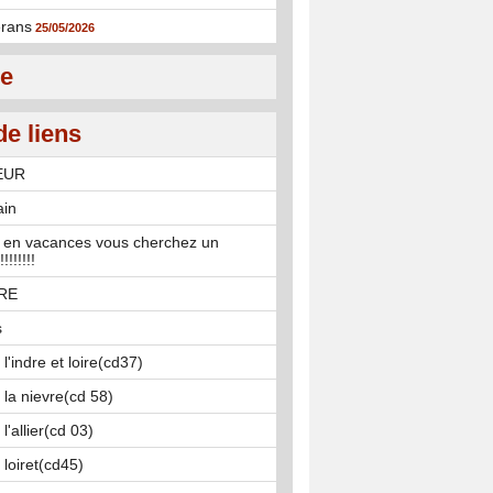
rans
25/05/2026
ie
de liens
EUR
ain
 en vacances vous cherchez un
!!!!!!
IRE
s
l'indre et loire(cd37)
 la nievre(cd 58)
l'allier(cd 03)
 loiret(cd45)