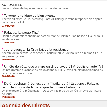
ACTUALITÉS
Les actualités de la pétanque et du monde bouliste
Terreno, une légende bien vivante
Il semblait exténué. Tous ceux qui ont vu Thierry Terreno remporter hier, après
deux jours de lutt...
03/08/2026
Palavas, la vague Thaï
Depuis les derniers championnats du monde féminin, l’an passé à Douai, tous
les débats sur l...
02/08/2026
Jeu provençal, la Crau fait de la résistance
Ancêtre de la pétanque et trésor historique du jeu de boules en région Sud, le
jeu provençal vien...
30/07/2026
Un été de pétanque à vivre en direct avec BTV, BoulistenauteTV !
Un programme exceptionnel vous attend sur BTV, avec plusieurs semaines de
retransmissions au cœu...
30/07/2026
De Choochuay à Bories, de la Thaïlande à l'Espagne : Palavas
réunit le monde de la pétanque féminine - Pétanque
Un site dédié à la présentation Découvrir le plateau en récit ! *Une signature
éditorial...
29/07/2026
Agenda des Directs