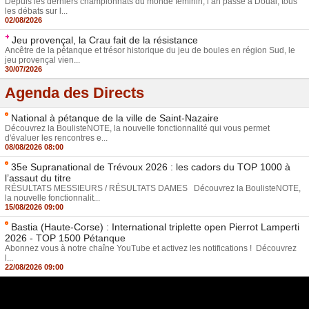
Depuis les derniers championnats du monde féminin, l’an passé à Douai, tous
les débats sur l...
02/08/2026
Jeu provençal, la Crau fait de la résistance
Ancêtre de la pétanque et trésor historique du jeu de boules en région Sud, le
jeu provençal vien...
30/07/2026
Agenda des Directs
National à pétanque de la ville de Saint-Nazaire
Découvrez la BoulisteNOTE, la nouvelle fonctionnalité qui vous permet
d'évaluer les rencontres e...
08/08/2026 08:00
35e Supranational de Trévoux 2026 : les cadors du TOP 1000 à
l’assaut du titre
RÉSULTATS MESSIEURS / RÉSULTATS DAMES Découvrez la BoulisteNOTE,
la nouvelle fonctionnalit...
15/08/2026 09:00
Bastia (Haute-Corse) : International triplette open Pierrot Lamperti
2026 - TOP 1500 Pétanque
Abonnez vous à notre chaîne YouTube et activez les notifications ! Découvrez
l...
22/08/2026 09:00