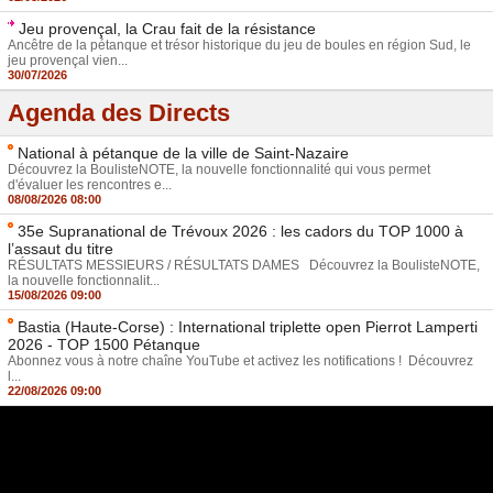
Jeu provençal, la Crau fait de la résistance
Ancêtre de la pétanque et trésor historique du jeu de boules en région Sud, le
jeu provençal vien...
30/07/2026
Agenda des Directs
National à pétanque de la ville de Saint-Nazaire
Découvrez la BoulisteNOTE, la nouvelle fonctionnalité qui vous permet
d'évaluer les rencontres e...
08/08/2026 08:00
35e Supranational de Trévoux 2026 : les cadors du TOP 1000 à
l’assaut du titre
RÉSULTATS MESSIEURS / RÉSULTATS DAMES Découvrez la BoulisteNOTE,
la nouvelle fonctionnalit...
15/08/2026 09:00
Bastia (Haute-Corse) : International triplette open Pierrot Lamperti
2026 - TOP 1500 Pétanque
Abonnez vous à notre chaîne YouTube et activez les notifications ! Découvrez
l...
22/08/2026 09:00