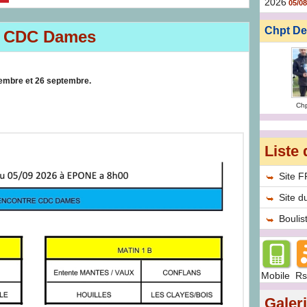
2026
05/08
Chpt De
s CDC Dames
embre et 26 septembre.
Ch
Liste 
Site 
Site d
Bouli
Mobile
Rs
Galer