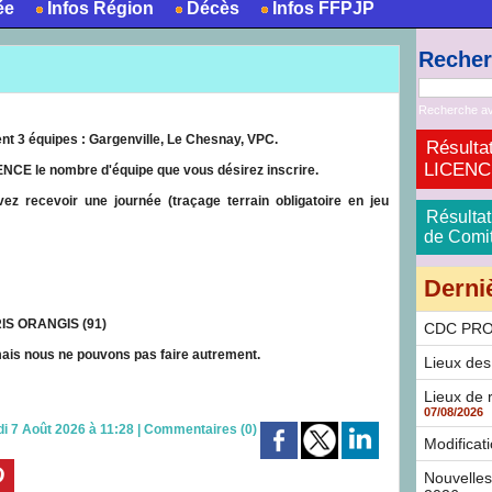
ée
Infos Région
Décès
Infos FFPJP
Reche
Recherche a
nt 3 équipes : Gargenville, Le Chesnay, VPC.
Résultat
LICENCE 
E le nombre d'équipe que vous désirez inscrire.
ez recevoir une journée (traçage terrain obligatoire en jeu
Résultat
de Comité
Derni
RIS ORANGIS (91)
CDC PR
ais nous ne pouvons pas faire autrement.
Lieux de
Lieux de 
07/08/2026
di 7 Août 2026 à 11:28
|
Commentaires (0)
Modificat
Nouvelles