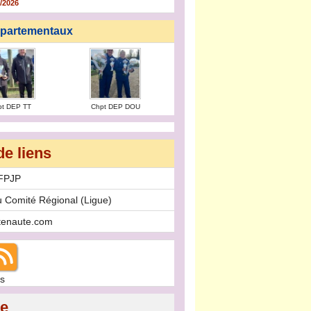
/2026
partementaux
pt DEP TT
Chpt DEP DOU
de liens
FFPJP
u Comité Régional (Ligue)
stenaute.com
s
ie