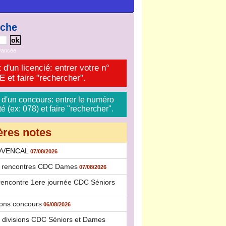
rche
vancée
 d'un licencié: entrer votre n°
et faire "rechercher".
 d'un concours: entrer le numéro
 (ex: 078) et faire "rechercher".
ères notes
OVENCAL
07/08/2026
s rencontres CDC Dames
07/08/2026
rencontre 1ere journée CDC Séniors
ions concours
06/08/2026
 divisions CDC Séniors et Dames