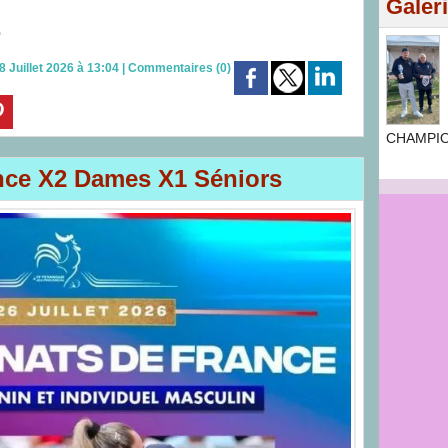
Galer
)
8 Juillet 2026 à 13:04
|
Commentaires (0)
CHAMPIO
nce X2 Dames X1 Séniors