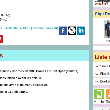
Campagne
22/07/2026
Chpt De
.07 Ko)
5 Ko)
di 5 Août 2026 à 10:19
|
Commentaires (0)
Ch
s
Liste 
Site 
e d'équipes inscrites en CDC Dames et CDC Open (seniors)
Site d
ons initiales avant la canicule.
Bouli
ptions avec le nouveau calendrier.
lundi 03 août 23h59.
Mobile
Rs