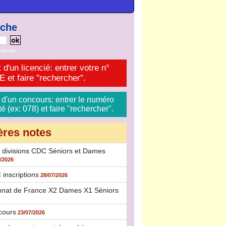
rche
vancée
 d'un licencié: entrer votre n°
et faire "rechercher".
 d'un concours: entrer le numéro
 (ex: 078) et faire "rechercher".
ères notes
 divisions CDC Séniors et Dames
/2026
inscriptions
28/07/2026
nat de France X2 Dames X1 Séniors
cours
23/07/2026