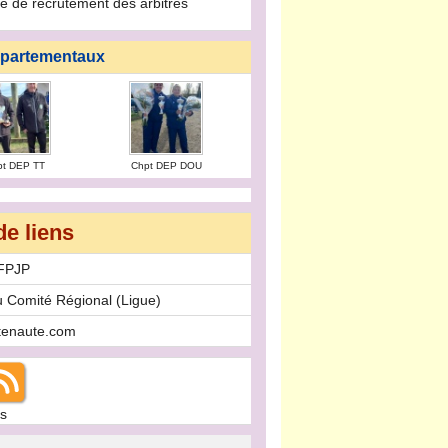
 de recrutement des arbitres
partementaux
pt DEP TT
Chpt DEP DOU
de liens
FFPJP
u Comité Régional (Ligue)
stenaute.com
s