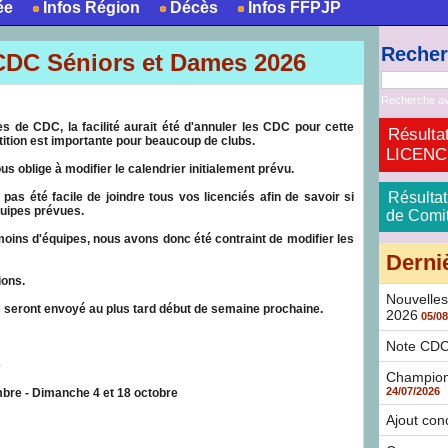
ée
Infos Région
Décès
Infos FFPJP
Reche
 CDC Séniors et Dames 2026
Recherche a
es de CDC, la facilité aurait été d'annuler les CDC pour cette
Résultat
ition est importante pour beaucoup de clubs.
LICENCE 
s oblige à modifier le calendrier initialement prévu.
Résultat
pas été facile de joindre tous vos licenciés afin de savoir si
quipes prévues.
de Comité
oins d'équipes, nous avons donc été contraint de modifier les
Derni
ions.
Nouvelles
s seront envoyé au plus tard début de semaine prochaine.
2026
05/08
Note CDC 
e
Champion
24/07/2026
bre - Dimanche 4 et 18 octobre
Ajout con