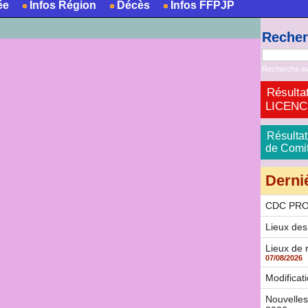
ée
Infos Région
Décès
Infos FFPJP
Reche
Recherche a
Résultat
LICENCE 
Résultat
de Comité
Derni
CDC PR
Lieux de
Lieux de 
07/08/2026
Modificat
Nouvelles