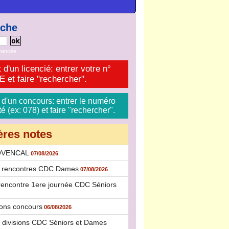
rche
vancée
 d'un licencié: entrer votre n°
et faire "rechercher".
 d'un concours: entrer le numéro
 (ex: 078) et faire "rechercher".
ères notes
OVENCAL
07/08/2026
s rencontres CDC Dames
07/08/2026
rencontre 1ere journée CDC Séniors
ions concours
06/08/2026
 divisions CDC Séniors et Dames