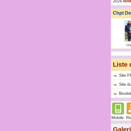
2026
05/08
Chpt De
Ch
Liste 
Site 
Site d
Bouli
Mobile
Rs
Galer