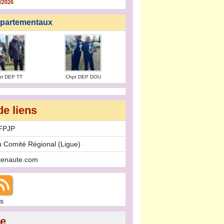
/2026
partementaux
pt DEP TT
Chpt DEP DOU
de liens
FFPJP
u Comité Régional (Ligue)
stenaute.com
s
ie