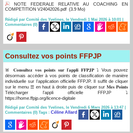
NOTE FEDERALE RELATIVE AU COACHING EN
COMPETITION V24042026.pdf
(3.9 Mo)
Rédigé par Comité des Yvelines, le Vendredi 1 Mai 2026 à 10:01
|
Commentaires (0)
Consultez vos points FFPJP
🚨 𝐂𝐨𝐧𝐬𝐮𝐥𝐭𝐞𝐳 𝐯𝐨𝐬 𝐩𝐨𝐢𝐧𝐭𝐬 𝐬𝐮𝐫 𝐥'𝐚𝐩𝐩𝐥𝐢 𝐅𝐅𝐏𝐉𝐏 ⤵️ Vous pouvez
désormais accéder à vos points de classification de manière
individuelle sur l'application officielle FFPJP. Il suffit de cliquer
sur le menu ☰ en haut à droite puis de cliquer sur 𝐌𝐞𝐬 𝐏𝐨𝐢𝐧𝐭𝐬
Télécharger l'appli officielle FFPJP ⤵️
https://home.ffpjp.org/licence-digitale
Rédigé par Comité des Yvelines, le Vendredi 6 Mars 2026 à 13:47
|
Céline Allard
Commentaires (0)
Tags :