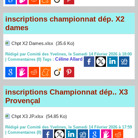
inscriptions championnat dép. X2
dames
Chpt X2 Dames.xlsx
(35.6 Ko)
Rédigé par Comité des Yvelines, le Samedi 14 Février 2026 à 18:00
Céline Allard
|
Commentaires (0)
Tags :
inscriptions Championnat dép.. X3
Provençal
Chpt X3 JP.xlsx
(54.85 Ko)
Rédigé par Comité des Yvelines, le Samedi 14 Février 2026 à 17:59
|
Commentaires (0)