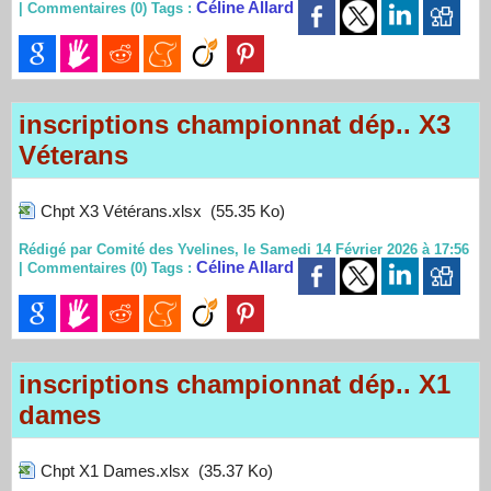
Céline Allard
|
Commentaires (0)
Tags :
inscriptions championnat dép.. X3
Véterans
Chpt X3 Vétérans.xlsx
(55.35 Ko)
Rédigé par Comité des Yvelines, le Samedi 14 Février 2026 à 17:56
Céline Allard
|
Commentaires (0)
Tags :
inscriptions championnat dép.. X1
dames
Chpt X1 Dames.xlsx
(35.37 Ko)