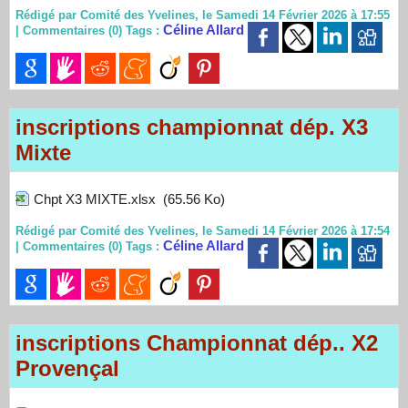
Rédigé par Comité des Yvelines, le Samedi 14 Février 2026 à 17:55
Céline Allard
|
Commentaires (0)
Tags :
inscriptions championnat dép. X3
Mixte
Chpt X3 MIXTE.xlsx
(65.56 Ko)
Rédigé par Comité des Yvelines, le Samedi 14 Février 2026 à 17:54
Céline Allard
|
Commentaires (0)
Tags :
inscriptions Championnat dép.. X2
Provençal