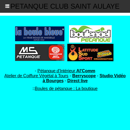
PETANQUE CLUB SAINT AULAYE
-
Pétanque d'Intérieur
Al'Comm
Atelier de Coiffure Végétal à Tours
-
Berryscope
-
Studio Vidéo
à Bourges
-
Direct live
::
Boules de pétanque : La boutique