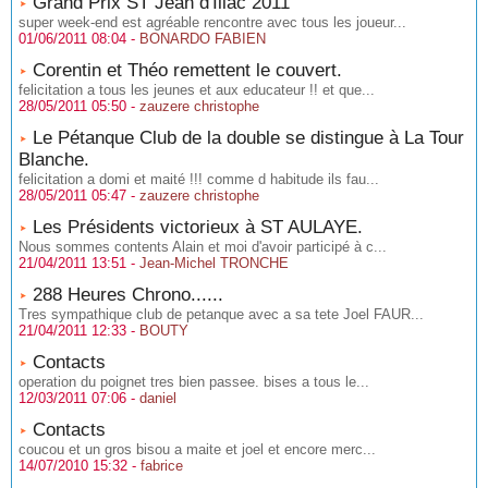
Grand Prix ST Jean d'Illac 2011
super week-end est agréable rencontre avec tous les joueur...
01/06/2011 08:04 -
BONARDO FABIEN
Corentin et Théo remettent le couvert.
felicitation a tous les jeunes et aux educateur !! et que...
28/05/2011 05:50 -
zauzere christophe
Le Pétanque Club de la double se distingue à La Tour
Blanche.
felicitation a domi et maité !!! comme d habitude ils fau...
28/05/2011 05:47 -
zauzere christophe
Les Présidents victorieux à ST AULAYE.
Nous sommes contents Alain et moi d'avoir participé à c...
21/04/2011 13:51 -
Jean-Michel TRONCHE
288 Heures Chrono......
Tres sympathique club de petanque avec a sa tete Joel FAUR...
21/04/2011 12:33 -
BOUTY
Contacts
operation du poignet tres bien passee. bises a tous le...
12/03/2011 07:06 -
daniel
Contacts
coucou et un gros bisou a maite et joel et encore merc...
14/07/2010 15:32 -
fabrice