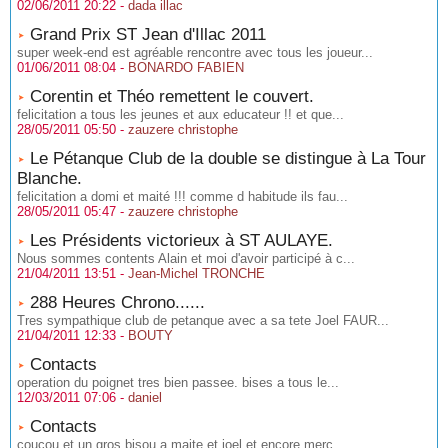
02/06/2011 20:22 -
dada illac
Grand Prix ST Jean d'Illac 2011
super week-end est agréable rencontre avec tous les joueur...
01/06/2011 08:04 -
BONARDO FABIEN
Corentin et Théo remettent le couvert.
felicitation a tous les jeunes et aux educateur !! et que...
28/05/2011 05:50 -
zauzere christophe
Le Pétanque Club de la double se distingue à La Tour
Blanche.
felicitation a domi et maité !!! comme d habitude ils fau...
28/05/2011 05:47 -
zauzere christophe
Les Présidents victorieux à ST AULAYE.
Nous sommes contents Alain et moi d'avoir participé à c...
21/04/2011 13:51 -
Jean-Michel TRONCHE
288 Heures Chrono......
Tres sympathique club de petanque avec a sa tete Joel FAUR...
21/04/2011 12:33 -
BOUTY
Contacts
operation du poignet tres bien passee. bises a tous le...
12/03/2011 07:06 -
daniel
Contacts
coucou et un gros bisou a maite et joel et encore merc...