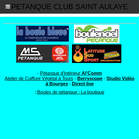
PETANQUE CLUB SAINT AULAYE
-
Pétanque d'Intérieur
Al'Comm
Atelier de Coiffure Végétal à Tours
-
Berryscope
-
Studio Vidéo
à Bourges
-
Direct live
::
Boules de pétanque : La boutique