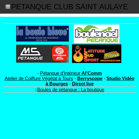
PETANQUE CLUB SAINT AULAYE
-
Pétanque d'Intérieur
Al'Comm
Atelier de Coiffure Végétal à Tours
-
Berryscope
-
Studio Vidéo
à Bourges
-
Direct live
::
Boules de pétanque : La boutique