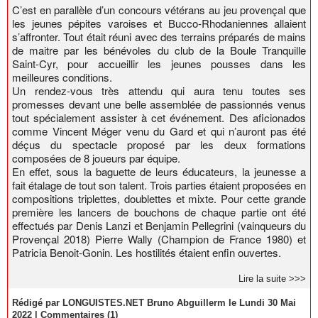
C’est en parallèle d’un concours vétérans au jeu provençal que
les jeunes pépites varoises et Bucco-Rhodaniennes allaient
s’affronter. Tout était réuni avec des terrains préparés de mains
de maitre par les bénévoles du club de la Boule Tranquille
Saint-Cyr, pour accueillir les jeunes pousses dans les
meilleures conditions.
Un rendez-vous très attendu qui aura tenu toutes ses
promesses devant une belle assemblée de passionnés venus
tout spécialement assister à cet événement. Des aficionados
comme Vincent Méger venu du Gard et qui n’auront pas été
déçus du spectacle proposé par les deux formations
composées de 8 joueurs par équipe.
En effet, sous la baguette de leurs éducateurs, la jeunesse a
fait étalage de tout son talent. Trois parties étaient proposées en
compositions triplettes, doublettes et mixte. Pour cette grande
première les lancers de bouchons de chaque partie ont été
effectués par Denis Lanzi et Benjamin Pellegrini (vainqueurs du
Provençal 2018) Pierre Wally (Champion de France 1980) et
Patricia Benoit-Gonin. Les hostilités étaient enfin ouvertes.
Lire la suite >>>
Rédigé par LONGUISTES.NET Bruno Abguillerm le Lundi 30 Mai
2022
|
Commentaires (1)