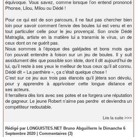
équivoque. Vous savez, comme lorsque l’on entend prononcé
Phonse, Lilou, Milou ou Dédé !
Pour ce qui est de son parcours, il ne faut pas chercher bien
loin pour savoir comment l’envie des boules lui est venu et en
tout particulier celle pour le jeu provençal. Son oncle Dédé
Matraglia, artiste en la matière lui a transmis le virus, un de
ceux dont on ne guérit pas.
Nous sommes à l’époque des galéjades et bons mots que
l’on pouvait entendre à foison sur un jeu de boules. Il y suit
assidument dès que possible son idole, dont il dit aujourd’hui de
lui, qu’il reste à ses yeux le meilleur de tous ceux qu’il ait connu.
Dédé dit « La panthère », ça c'était quelque chose !
C’est sur ce jeu aux trois pas élancés qu’il jètera son dévolu,
pour y apprendre à apprivoiser cette longue distance et
ses acteurs.
Il ferraillera dès lors avec ses potes et se forgera une réputation
de gagneur. Le jeune Robert n’aime pas perdre et deviendra un
compétiteur redoutable.
Lire la suite >>>
Rédigé par LONGUISTES.NET Bruno Abguillerm le Dimanche 6
Septembre 2020
|
Commentaires (3)