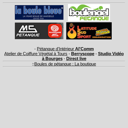
-
Pétanque d'Intérieur
Al'Comm
Atelier de Coiffure Végétal à Tours
-
Berryscope
-
Studio Vidéo
à Bourges
-
Direct live
::
Boules de pétanque : La boutique