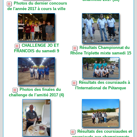
Photos du dernier concours
de l'année 2017 à cours la ville
(7)
CHALLENGE JO ET
Résultats Championnat du
FRANCOIS du samedi 9
Rhône Triplette mixte samedi 15
septembre 2017 (6)
juillet et dimanche 16 juillet 2017
à Chaponnay (3)
Résultats des coursiauds à
l'International de Pétanque
Photos des finales du
d'Andrézieux Bouthéon. (6)
challenge de l’amitié 2017 (4)
Résultats des coursiaudes et
coursiauds aux championnats