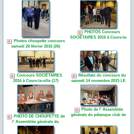
de Saint Laurent d’Oingt. 1er
tour (4)
PHOTOS Concours
SOCIÉTAIRES 2016 à Cours-la-
Photos choupette concours
ville par CHOUPETTE (27)
samedi 20 février 2016 (26)
Concours SOCIÉTAIRES
Résultats du concours du
2016 à Cours-la-ville (17)
samedi 14 novembre 2015 LE
CHALLENGE HENRI
MONCORGE (11)
Photo de l' Assemblée
générale du pétanque club de
PHOTO DE CHOUPETTE de
Cours-la-ville du vendredi 6
l' Assemblée générale du
novembre 2015 à 19h00 (39)
pétanque club de Cours-la-ville
du vendredi 6 novembre 2015 à