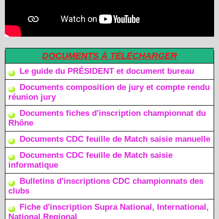
DOCUMENTS À TÉLÉCHARGER
Le guide du PRÉSIDENT et document bureau
Documents composition de jury et compte rendu
réunion jury
Documents fiches d'inscription championnat du
Rhône
Documents CDC feuille de Match saisie manuelle
Documents CDC feuille de Match saisie
informatique
Bulletins d'inscriptions CDC championnats des
clubs
Fiche d'inscription Supra National, International,
National,Regional