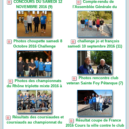
CONCOURS DU SAMEDI 12
Compte-rendu de
NOVEMBRE 2016 (9)
l'Assemblée Générale du
VENDREDI 04 NOVEMBRE 2016
(6)
Photos choupette samedi 8
challenge jo et françois
Octobre 2016 Challenge
samedi 10 septembre 2016 (11)
Charmette (7)
Photos rencontre club
Photos des championnats
veteran Sainte Foy Pétanque (7)
du Rhône triplette mixte 2016 à
Cours la ville (29)
Résultats des coursiaudes et
Résultat coupe de France
coursiauds au championnat du
2016 Cours la ville contre le club
rhône triplette 2016 (18)