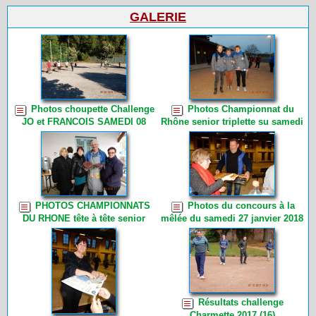
GALERIE
Photos choupette Challenge
Photos Championnat du
JO et FRANCOIS SAMEDI 08
Rhône senior triplette su samedi
SEPTEMBRE 2018 (8)
14 avril et dimanche 15 avril
2018 (10)
PHOTOS CHAMPIONNATS
Photos du concours à la
DU RHONE tête à tête senior
mêlée du samedi 27 janvier 2018
samedi 17 mars PHOTOS DE
par Choupette (18)
CHOUPETTE (13)
Résultats challenge
Charmette 2017 (16)