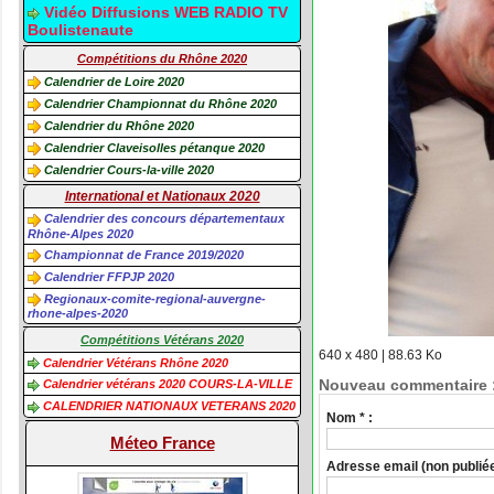
Vidéo Diffusions WEB RADIO TV
Boulistenaute
Compétitions du Rhône 2020
Calendrier de Loire 2020
Calendrier Championnat du Rhône 2020
Calendrier du Rhône 2020
Calendrier Claveisolles pétanque 2020
Calendrier Cours-la-ville 2020
International et Nationaux 2020
Calendrier des concours départementaux
Rhône-Alpes 2020
Championnat de France 2019/2020
Calendrier FFPJP 2020
Regionaux-comite-regional-auvergne-
rhone-alpes-2020
Compétitions Vétérans 2020
640 x 480 | 88.63 Ko
Calendrier Vétérans Rhône 2020
Nouveau commentaire 
Calendrier vétérans 2020 COURS-LA-VILLE
CALENDRIER NATIONAUX VETERANS 2020
Nom * :
Méteo France
Adresse email (non publiée)