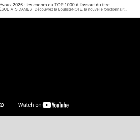
évoux 2026 : les cadors du TOP 1000 à l’assaut du titre
LTATS DAMES Découvrez la BoulisteNOTE, la nouvelle fonctionnalit...