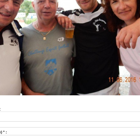
:
 * :