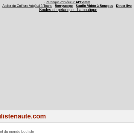
-
Pétanque d'Intérieur
Al'Comm
Atelier de Coiffure Végétal à Tours
-
Berryscope
-
Studio Vidéo à Bourges
-
Direct live
::
Boules de pétanque : La boutique
listenaute.com
 et du monde bouliste