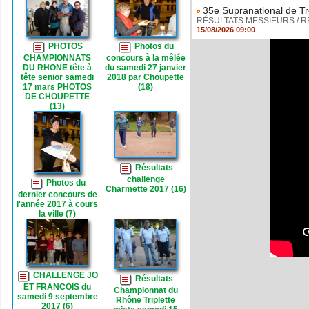
35e Supranational de Tr
RÉSULTATS MESSIEURS / RÉSU
15/08/2026 09:00
PHOTOS
Photos du
CHAMPIONNATS
concours à la mêlée
DU RHONE tête à
du samedi 27 janvier
tête senior samedi
2018 par Choupette
17 mars PHOTOS
(18)
DE CHOUPETTE
(13)
Résultats
challenge
Photos du
Charmette 2017 (16)
dernier concours de
l'année 2017 à cours
la ville (7)
CHALLENGE JO
Résultats
ET FRANCOIS du
Championnat du
samedi 9 septembre
Rhône Triplette
2017 (6)