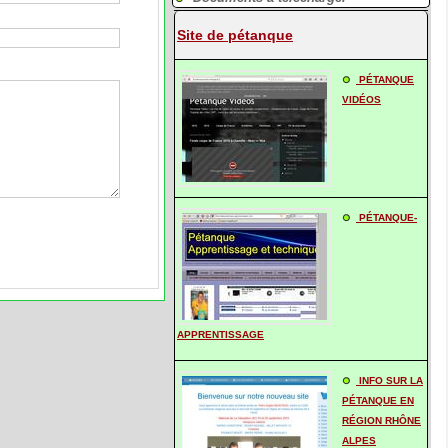
Site de pétanque
PÉTANQUE
VIDÉOS
PÉTANQUE-
APPRENTISSAGE
INFO SUR LA
PÉTANQUE EN
RÉGION RHÔNE
ALPES