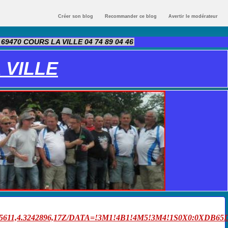
Créer son blog
Recommander ce blog
Avertir le modérateur
470 COURS LA VILLE 04 74 89 04 46
 VILLE
3242896,17Z/DATA=!3M1!4B1!4M5!3M4!1S0X0:0XDB65D27