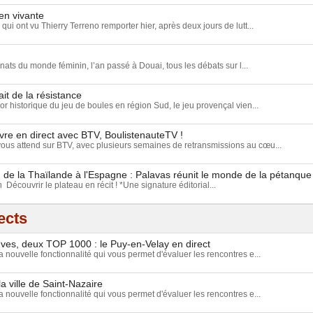
en vivante
qui ont vu Thierry Terreno remporter hier, après deux jours de lutt...
ats du monde féminin, l’an passé à Douai, tous les débats sur l...
ait de la résistance
or historique du jeu de boules en région Sud, le jeu provençal vien...
vre en direct avec BTV, BoulistenauteTV !
us attend sur BTV, avec plusieurs semaines de retransmissions au cœu...
de la Thaïlande à l'Espagne : Palavas réunit le monde de la pétanque
 Découvrir le plateau en récit ! *Une signature éditorial...
ects
uves, deux TOP 1000 : le Puy-en-Velay en direct
nouvelle fonctionnalité qui vous permet d'évaluer les rencontres e...
a ville de Saint-Nazaire
nouvelle fonctionnalité qui vous permet d'évaluer les rencontres e...