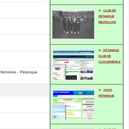
CLUB DE
PÉTANQUE
NEUVILLOIS
PÉTANQUE
CLUB DE
CLOCHEMERLE
 féminine - Pétanque
VICHY
PÉTANQUE