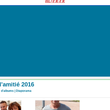
HL=FR-FR
l'amitié 2016
te d'albums
|
Diaporama