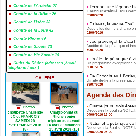
Comité de l'Ardèche 07
Terreno, une légende bi
Il semblait exténué. Tous ceux 
Comité de la Drôme 26
03/08/2026
Comité de l'Isère 38
Palavas, la vague Thaï
Depuis les derniers championn
Comité de la Loire 42
02/08/2026
Comité-Rhône 69
Jeu provençal, la Crau f
Ancêtre de la pétanque et trés
Comité de Savoie 73
30/07/2026
Comité de Hte Savoie 74
Un été de pétanque à vi
Clubs du Rhône (adresses ,émail ,
Un programme exceptionnel vo
téléphone lieux )
30/07/2026
De Choochuay à Bories, 
GALERIE
Un site dédié à la présentation
29/07/2026
Agenda des Dir
Quatre jours, trois épre
Photos
Photos
Découvrez la BoulisteNOTE, la 
choupette Challenge
Championnat du
04/08/2026 15:00
JO et FRANCOIS
Rhône senior
SAMEDI 08
triplette su samedi
National à pétanque de l
SEPTEMBRE 2018
14 avril et dimanche
Découvrez la BoulisteNOTE, la 
(8)
15 avril 2018 (10)
08/08/2026 08:00