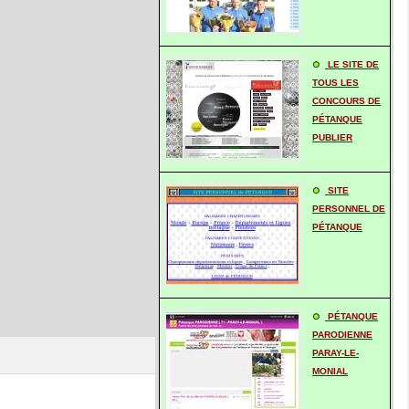
LE SITE DE
TOUS LES
CONCOURS DE
PÉTANQUE
PUBLIER
SITE
PERSONNEL DE
PÉTANQUE
PÉTANQUE
PARODIENNE
PARAY-LE-
MONIAL