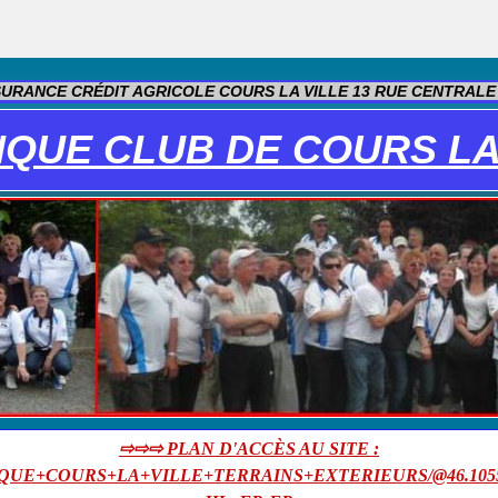
RANCE CRÉDIT AGRICOLE COURS LA VILLE 13 RUE CENTRALE 69
QUE CLUB DE COURS LA
⇨⇨⇨ PLAN D'ACCÈS AU SITE :
COURS+LA+VILLE+TERRAINS+EXTERIEURS/@46.1055611,4.