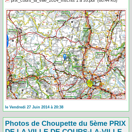
prix_cours_la_ville_2014_Inscrits 1 à 99.pdf
(60.44 Ko)
le Vendredi 27 Juin 2014 à 20:38
Photos de Choupette du 5ème PRIX
DE LA VILLE DE COURS-LA-VILLE