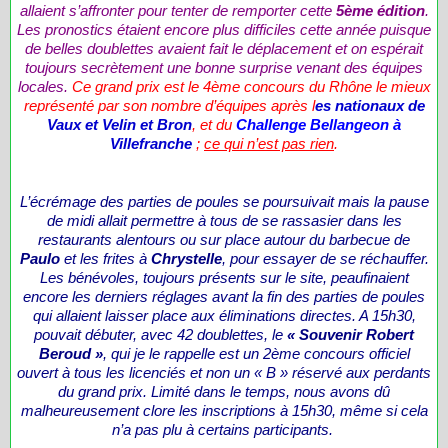
allaient s’affronter pour tenter de remporter cette
5ème édition
.
Les pronostics étaient encore plus difficiles cette année puisque
de belles doublettes avaient fait le déplacement et on espérait
toujours secrètement une bonne surprise venant des équipes
locales.
Ce grand prix est le 4ème concours du Rhône le mieux
représenté par son nombre d’équipes après l
es nationaux de
Vaux et Velin et Bron
, et du
Challenge Bellangeon à
Villefranche
;
ce qui n’est pas rien
.
L’écrémage des parties de poules se poursuivait mais la pause
de midi allait permettre à tous de se rassasier dans les
restaurants alentours ou sur place autour du barbecue de
Paulo
et les frites à
Chrystelle
, pour essayer de se réchauffer.
Les bénévoles, toujours présents sur le site, peaufinaient
encore les derniers réglages avant la fin des parties de poules
qui allaient laisser place aux éliminations directes. A 15h30,
pouvait débuter, avec 42 doublettes, le
« Souvenir Robert
Beroud »
, qui je le rappelle est un 2ème concours officiel
ouvert à tous les licenciés et non un « B » réservé aux perdants
du grand prix. Limité dans le temps, nous avons dû
malheureusement clore les inscriptions à 15h30, même si cela
n’a pas plu à certains participants.