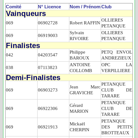
Comité
N° Licence
Nom / Prénom
Club
Vainqueurs
OLLIERES
069
06902728
Robert RAFFIN
PETANQUE
Sylvain
OLLIERES
069
06919003
RIVOIRE
PETANQUE
Finalistes
Philippe
PETQ ENVOL
042
04203547
BAROUX
ANDREZIEUX
ANTOINE
OPC LA
038
07113823
COLLOMB
VERPILLIERE
Demi-Finalistes
PETANQUE
Jean Marc
069
06903273
CLUB DE
GRAVICHE
TARARE
PETANQUE
Gérard
069
06922306
CLUB DE
MARION
TARARE
PETANQUE
Mickaël
069
06921913
DES PETITS
CHERPIN
BROTTEAUX