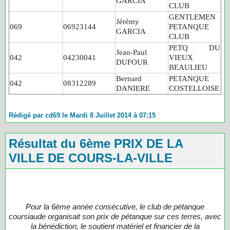
GARCIA
CLUB
GENTLEMEN
Jérémy
069
06923144
PETANQUE
GARCIA
CLUB
PETQ DU
Jean-Paul
042
04230041
VIEUX
DUFOUR
BEAULIEU
Bernard
PETANQUE
042
08312289
DANIERE
COSTELLOISE
Rédigé par cd69 le Mardi 8 Juillet 2014 à 07:15
Résultat du 6ème PRIX DE LA
VILLE DE COURS-LA-VILLE
Pour la 6ème année consécutive, le club de pétanque
coursiaude organisait son prix de pétanque sur ces terres, avec
la bénédiction, le soutient matériel et financier de la