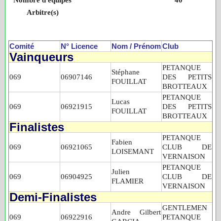
Arbitre(s)
Comité
N° Licence
Nom / Prénom
Club
Vainqueurs
PETANQUE
Stéphane
069
06907146
DES PETITS
FOUILLAT
BROTTEAUX
PETANQUE
Lucas
069
06921915
DES PETITS
FOUILLAT
BROTTEAUX
Finalistes
PETANQUE
Fabien
069
06921065
CLUB DE
LOISEMANT
VERNAISON
PETANQUE
Julien
069
06904925
CLUB DE
FLAMIER
VERNAISON
Demi-Finalistes
GENTLEMEN
Andre Gilbert
069
06922916
PETANQUE