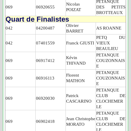
PETANQUE
Nicolas
069
06920655
DES PETITS
POIZAT
BROTTEAUX
Quart de Finalistes
Olivier
042
04200487
AS ROANNE
BARRET
PETQ DU
042
07401559
Franck GIUSTI
VIEUX
BEAULIEU
PETANQUE
Kévin
069
06917412
COUZONNAIS
THIVAND
E
PETANQUE
Florent
069
06916113
COUZONNAIS
MATHON
E
PETANQUE
Patrick
CLUB DE
069
06920030
CASCARINO
CLOCHEMER
LE
PETANQUE
Jean Christophe
CLUB DE
069
06902418
MORATO
CLOCHEMER
LE