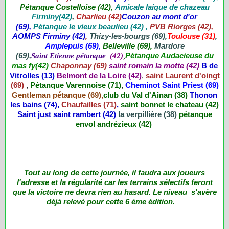
Pétanque Costelloise (42),
Amicale laique de chazeau
Firminy(42)
,
Charlieu (42)
Couzon au mont d'or
(69),
Pétanque le vieux beaulieu (42)
,
PVB Riorges (42),
AOMPS Firminy (42)
,
Thizy-les-bourgs (69),
Toulouse (31)
,
Amplepuis (69),
Belleville (69),
Mardore
(69),
Pétanque Audacieuse du
Saint Etienne pétanque
(42)
,
mas fy(42)
Chaponnay (69)
saint romain la motte (42)
B de
Vitrolles (13)
Belmont de la Loire (42)
,
saint Laurent d'oingt
(69)
,
Pétanque Varennoise (71)
,
Cheminot Saint Priest (69)
Gentleman pétanque (69),
club du Val d'Ainan (38)
Thonon
les bains (74),
Chaufailles (71)
,
saint bonnet le chateau (42)
Saint just saint rambert (42)
la verpillière (38)
pétanque
envol andrézieux (42)
Tout au long de cette journée, il faudra aux joueurs
l'adresse et la régularité car les terrains sélectifs feront
que la victoire ne devra rien au hasard. Le niveau s'avère
déjà relevé pour cette 6 ème édition.