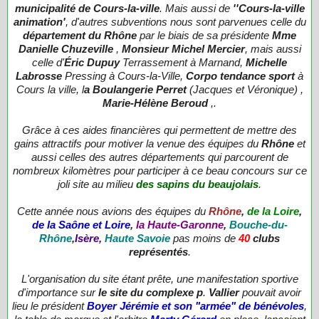
municipalité de Cours-la-ville
. Mais aussi de
''Cours-la-ville
animation'
, d'autres subventions nous sont parvenues celle du
département du Rhône
par le biais de sa présidente
Mme
Danielle Chuzeville
,
Monsieur Michel Mercier
, mais aussi
celle d'
Éric Dupuy
Terrassement à Marnand,
Michelle
Labrosse
Pressing à Cours-la-Ville,
Corpo tendance sport
à
Cours la ville, l
a Boulangerie Perret
(Jacques et Véronique) ,
Marie-Hélène Beroud
,.
Grâce à ces aides financières qui permettent de mettre des
gains attractifs pour motiver la venue des équipes du
Rhône
et
aussi celles des autres départements qui parcourent de
nombreux kilomètres pour participer à ce beau concours sur ce
joli site au milieu
des sapins du beaujolais
.
Cette année nous avions des équipes du
Rhône
,
de la Loire
,
de la Saône et Loire
,
la Haute-Garonne
,
Bouche-du-
Rhône
,
Isère,
Haute Savoie
pas moins de
40
clubs
représentés
.
L'organisation du site étant prête, une manifestation sportive
d'importance sur
le site du complexe p
.
Vallier
pouvait avoir
lieu le président
Boyer Jérémie et son "armée" de bénévoles
,