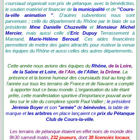
coursiaud organisait son prix de pétanque, avec la bénédiction,
le soutien matériel et financier de
la municipalité
et de
''Cours-
la-ville animation ''
. D'autres subventions nous sont
parvenues ; celle du département du Rhône par le biais de sa
présidente
Mme Danielle Chuzeville
et
Monsieur Michel
Mercier
,
mais aussi celle d'
Eric Dupuy
Terrassement à
Marnand,
Marie-Hélène Beroud
. Ces aides financières
permettent de mettre des gains attractifs pour motiver la venue
les équipes du Rhône et aussi celles des autres départements
.
Cette année nous avions des équipes du
Rhône
,
de la Loire
,
de la Saône et Loire
,
de l’Ain
,
de
l’Allier
,
la Drôme
. La
présence et la bonne humeur des coursiauds tout au long de
l'année sur tous les terrains de France et de Navarre a compté
à apporter tout ce beau monde. L'organisation du site étant
prête, cette manifestation sportive d'importance pouvait avoir
lieu sur le site du complexe sportir Paul Vallier ;
le président
Jérémie Boyer
et son
"armée"
de
bénévoles
, la table de
marque et
les arbitres
en place lançaient ce
prix du Pétanque
Club de Cours-la-ville
.
Les terrains de pétanque étaient en effet noirs de monde dès
9h30 samedi matin,
232 joueurs
,
dont
38 licenciés locaux
,