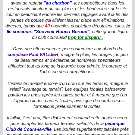
avant de repartir
"au charbon"
, les compétiteurs dans les
restaurants alentour ou sur place, et les bénévoles sur le site
tout en peaufinant encore les derniers réglages avant la fin des
parties de poules qui allaient laisser place aux éliminations
directes, tandis que
40
nouvelles doublettes débutaient, elles,
le
6e concours "Souvenir Robert Beroud"
,
cette grande figure
du club coursiaud
trop tôt disparu
.
Dans une effervescence peu coutumière aux abords du
complexe Paul VALLIER
, malgré la pluie, les orages ,un peu
de beau temps et d’éclaircie,de nombreux spectateurs
affluaient tout au long de la journée pour admire le courage et
l'adresse des compétiteurs .
L'intensité montait encore d'un cran sur les terrains, malgré le
relatif "avantage du terrain". Les équipes locales baisseront
pavillon les unes après les autres au fur et à mesure que l'on
s'approchait des parties finales, ainsi que de nombreuses
formations prétendument favorites.
Il fallait, il est vrai, être diablement costaud cette année encore
pour dompter les fameux terrains sélectifs de la
pétanque
Club de Cours-la-ville
. Les boules superbement placées près
du cochonnet ne restaient pas en place longtemps sur le carré