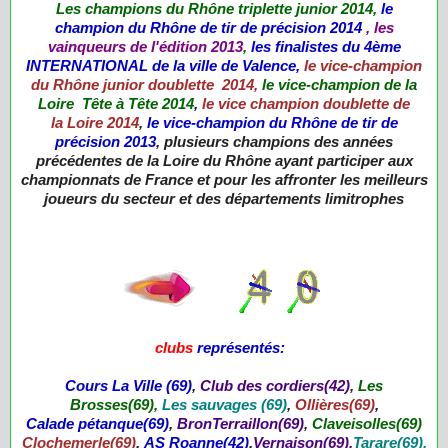
Les champions du Rhône triplette junior 2014,
le
champion du Rhône de tir de précision 2014
, les
vainqueurs de l'
édition
2013
,
les finalistes du 4ème
INTERNATIONAL de la ville de Valence,
le vice-
champion
du
Rhône
junior
doublette
2014,
le vice-champion de la
Loire Tête à Tête 2014
,
le vice
champion
doublette de
la
Loire
2014
,
le vice-champion du Rhône de tir de
précision 2013
, plusieurs champions des années
précédentes de la Loire du Rhône ayant participer aux
championnats de France et pour les affronter les meilleurs
joueurs du secteur et des départements limitrophes
clubs
représentés:
Cours La Ville (69)
,
Club des cordiers(42)
,
Les
Brosses(69),
Les sauvages (69
)
,
Ollières(69)
,
Calade pétanque(69)
,
BronTerraillon(69)
,
Claveisolles(69)
Clochemerle(69)
,
AS Roanne(42)
,
Vernaison(69
),
Tarare(69)
,