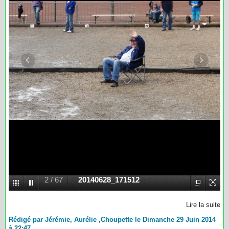
2
/
67
20140628_171512
Lire la suite
Rédigé par Jérémie, Aurélie ,Choupette le Dimanche 29 Juin 2014
à 22:47