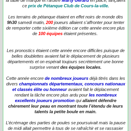
la table de marque et l'arbitre
Marty Gérard
en place, lançaient
ce
prix de Pétanque Club de Cours-la-ville.
Les terrains de pétanque étaient en effet noirs de monde dès
9h30
samedi matin,
200
joueurs allaient s’affronter pour tenter
de remporter cette sixième édition car cette année encore plus
de
100 équipes
étaient présentes.
Les pronostics étaient cette année encore difficiles puisque de
belles doublettes avaient fait le déplacement de plusieurs
départements et on espérait toujours secrètement une bonne
surprise venant
des équipes locales.
Cette année encore
de nombreux joueurs
déjà titrés dans les
divers
championnats départementaux, concours nationaux
et classés élite ou honneur
avaient fait le déplacement
rendant la tâche encore plus ardu pour
les nombreux
excellents joueurs promotion
qui
allaient défendre
chèrement leur peau en montrant toute l’étendu de leurs
talents la petite boule en main.
L’écrémage des parties de poules se poursuivait mais la pause
de midi allait permettre à tous de se rafraîchir et se rassasier