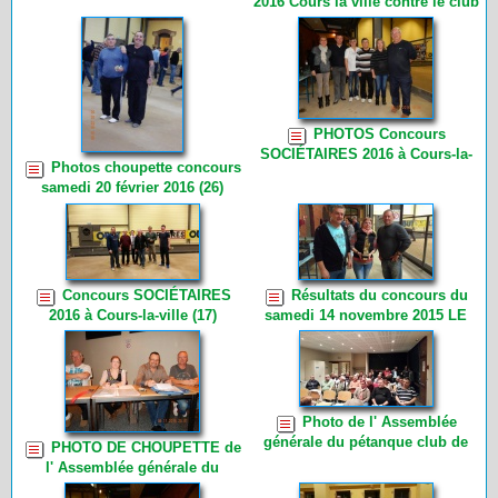
2016 Cours la ville contre le club
rhône triplette 2016 (18)
de Saint Laurent d’Oingt. 1er
tour (4)
PHOTOS Concours
SOCIÉTAIRES 2016 à Cours-la-
Photos choupette concours
ville par CHOUPETTE (27)
samedi 20 février 2016 (26)
Concours SOCIÉTAIRES
Résultats du concours du
2016 à Cours-la-ville (17)
samedi 14 novembre 2015 LE
CHALLENGE HENRI
MONCORGE (11)
Photo de l' Assemblée
générale du pétanque club de
PHOTO DE CHOUPETTE de
Cours-la-ville du vendredi 6
l' Assemblée générale du
novembre 2015 à 19h00 (39)
pétanque club de Cours-la-ville