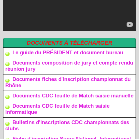
DOCUMENTS À TÉLÉCHARGER
Le guide du PRÉSIDENT et document bureau
Documents composition de jury et compte rendu
réunion jury
Documents fiches d'inscription championnat du
Rhône
Documents CDC feuille de Match saisie manuelle
Documents CDC feuille de Match saisie
informatique
Bulletins d'inscriptions CDC championnats des
clubs
Fiche d'inscription Supra National, International,