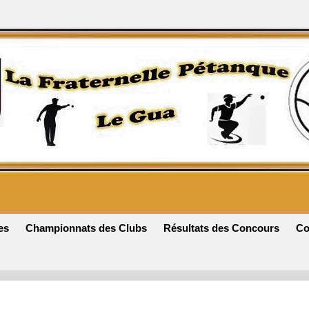
es
Championnats des Clubs
Résultats des Concours
Co