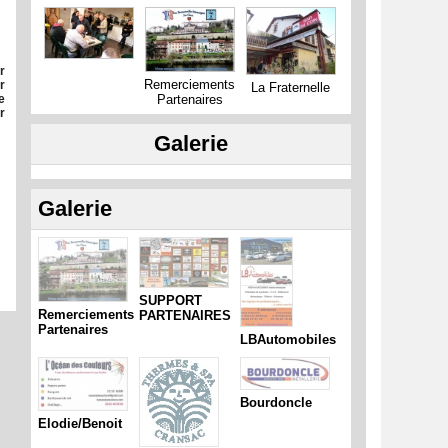
r
Remerciements
r
La Fraternelle
Partenaires
e
r
Galerie
Galerie
SUPPORT
Remerciements
PARTENAIRES
Partenaires
LBAutomobiles
Bourdoncle
Elodie/Benoit