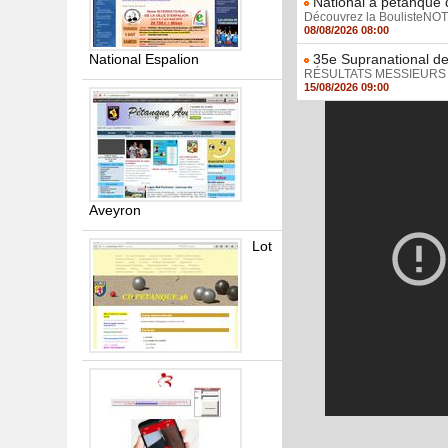
National à pétanque d
Découvrez la BoulisteNOTE,
08/08/2026 08:00
National Espalion
35e Supranational de
RÉSULTATS MESSIEURS / R
15/08/2026 09:00
Aveyron
Lot