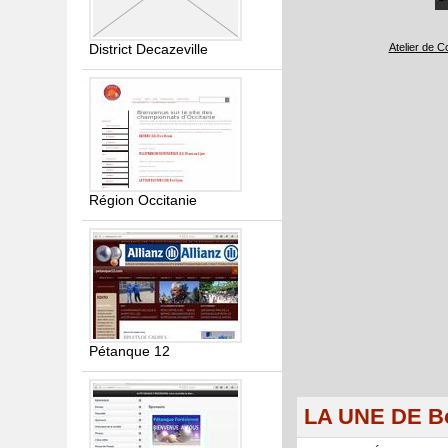
District Decazeville
Atelier de C
Région Occitanie
Pétanque 12
LA UNE DE Bo