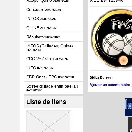
Rappel Quine
02/08/2026
Mercredi 25 Juin 2025
Concours
29/07/2026
INFOS
24/07/2026
QUINE
21/07/2026
Résultats
20/07/2026
INFOS (Grillades, Quine)
16/07/2026
CDC Vétéran
09/07/2026
INFO
07/07/2026
CDF Onet / FPG
06/07/2026
BM/Le Bureau
Ajouter un commentaire
Soirée grillade enfin paella !
04/07/2026
Liste de liens