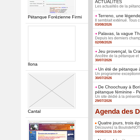
ACTUALITÉS
Les actualités de la péta
Terreno, une légende
Pétanque Forézienne Firmi
Il semblait exténué. Tous c
03/08/2026
Palavas, la vague Th
Depuis les derniers champi
02/08/2026
Jeu provençal, la Cra
Ancêtre de la pétanque et t
30/07/2026
Ilona
Un été de pétanque à
Un programme exceptionnel
30/07/2026
De Choochuay à Borie
pétanque féminine - P
Un site dédié à la présenta
29/07/2026
Agenda des D
Cantal
Quatre jours, trois é
Découvrez la BoulisteNOTE,
04/08/2026 15:00