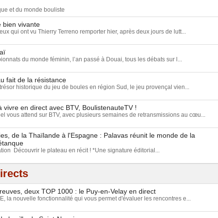
nque et du monde bouliste
 bien vivante
eux qui ont vu Thierry Terreno remporter hier, après deux jours de lutt...
aï
onnats du monde féminin, l’an passé à Douai, tous les débats sur l...
u fait de la résistance
résor historique du jeu de boules en région Sud, le jeu provençal vien...
 vivre en direct avec BTV, BoulistenauteTV !
 vous attend sur BTV, avec plusieurs semaines de retransmissions au cœu...
s, de la Thaïlande à l'Espagne : Palavas réunit le monde de la
étanque
tion Découvrir le plateau en récit ! *Une signature éditorial...
irects
preuves, deux TOP 1000 : le Puy-en-Velay en direct
 la nouvelle fonctionnalité qui vous permet d'évaluer les rencontres e...