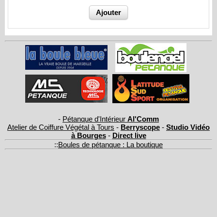
-
Pétanque d'Intérieur
Al'Comm
Atelier de Coiffure Végétal à Tours
-
Berryscope
-
Studio Vidéo
à Bourges
-
Direct live
::
Boules de pétanque : La boutique