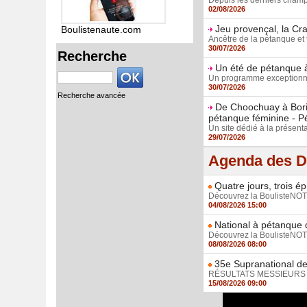
Depuis les derniers champi
02/08/2026
Jeu provençal, la Cra
Boulistenaute.com
Ancêtre de la pétanque et t
30/07/2026
Recherche
Un été de pétanque à
Un programme exceptionnel
30/07/2026
Recherche avancée
De Choochuay à Borie
pétanque féminine - P
Un site dédié à la présenta
29/07/2026
Agenda des D
Quatre jours, trois é
Découvrez la BoulisteNOTE,
04/08/2026 15:00
National à pétanque d
Découvrez la BoulisteNOTE,
08/08/2026 08:00
35e Supranational de
RÉSULTATS MESSIEURS / R
15/08/2026 09:00