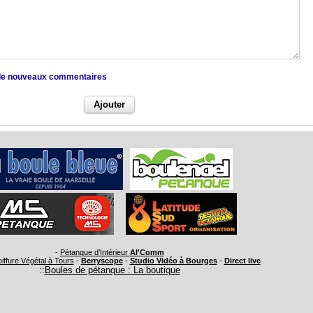
e de nouveaux commentaires
-
Pétanque d'Intérieur
Al'Comm
oiffure Végétal à Tours
-
Berryscope
-
Studio Vidéo à Bourges
-
Direct live
::
Boules de pétanque : La boutique