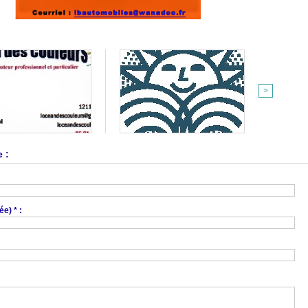
>
 :
e) * :