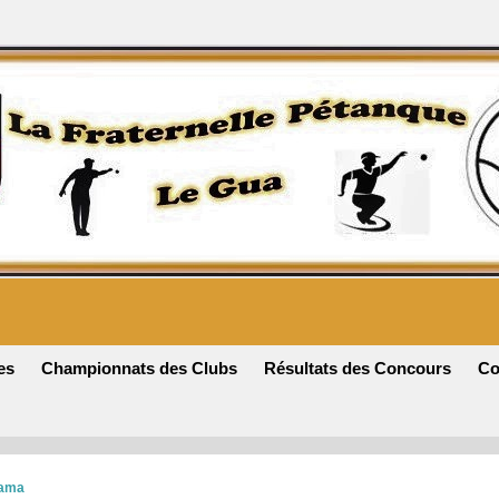
es
Championnats des Clubs
Résultats des Concours
Co
rama