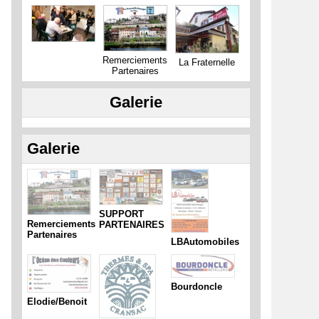
Remerciements
La Fraternelle
Partenaires
Galerie
Galerie
SUPPORT
Remerciements
PARTENAIRES
Partenaires
LBAutomobiles
Bourdoncle
Elodie/Benoit