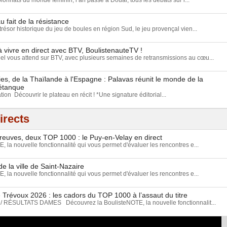
onnats du monde féminin, l’an passé à Douai, tous les débats sur l...
u fait de la résistance
résor historique du jeu de boules en région Sud, le jeu provençal vien...
 vivre en direct avec BTV, BoulistenauteTV !
 vous attend sur BTV, avec plusieurs semaines de retransmissions au cœu...
s, de la Thaïlande à l'Espagne : Palavas réunit le monde de la
étanque
tion Découvrir le plateau en récit ! *Une signature éditorial...
irects
preuves, deux TOP 1000 : le Puy-en-Velay en direct
 la nouvelle fonctionnalité qui vous permet d'évaluer les rencontres e...
e la ville de Saint-Nazaire
 la nouvelle fonctionnalité qui vous permet d'évaluer les rencontres e...
 Trévoux 2026 : les cadors du TOP 1000 à l’assaut du titre
ÉSULTATS DAMES Découvrez la BoulisteNOTE, la nouvelle fonctionnalit...