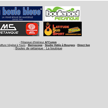
-
Pétanque d'Intérieur
Al'Comm
oiffure Végétal à Tours
-
Berryscope
-
Studio Vidéo à Bourges
-
Direct live
::
Boules de pétanque : La boutique