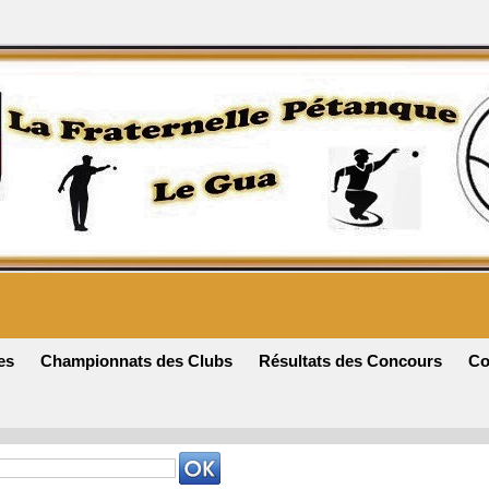
es
Championnats des Clubs
Résultats des Concours
Co