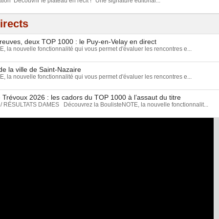
tion Découvrir le plateau en récit ! *Une signature éditorial...
irects
preuves, deux TOP 1000 : le Puy-en-Velay en direct
 la nouvelle fonctionnalité qui vous permet d'évaluer les rencontres e...
e la ville de Saint-Nazaire
 la nouvelle fonctionnalité qui vous permet d'évaluer les rencontres e...
 Trévoux 2026 : les cadors du TOP 1000 à l’assaut du titre
ÉSULTATS DAMES Découvrez la BoulisteNOTE, la nouvelle fonctionnalit...