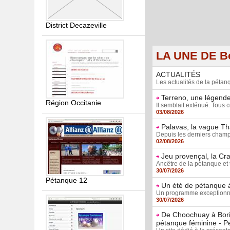
District Decazeville
LA UNE DE Bo
ACTUALITÉS
Les actualités de la péta
Terreno, une légende
Région Occitanie
Il semblait exténué. Tous c
03/08/2026
Palavas, la vague Th
Depuis les derniers champi
02/08/2026
Jeu provençal, la Cra
Ancêtre de la pétanque et t
30/07/2026
Pétanque 12
Un été de pétanque à
Un programme exceptionnel
30/07/2026
De Choochuay à Borie
pétanque féminine - P