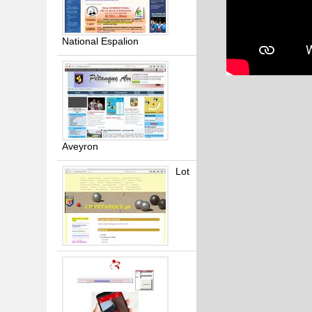
National Espalion
Aveyron
Lot