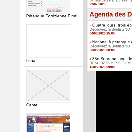
Un site dédié à la présenta
29/07/2026
Agenda des D
Pétanque Forézienne Firmi
Quatre jours, trois é
Découvrez la BoulisteNOTE,
04/08/2026 15:00
National à pétanque d
Découvrez la BoulisteNOTE,
08/08/2026 08:00
35e Supranational de
Ilona
RÉSULTATS MESSIEURS / R
15/08/2026 09:00
Cantal