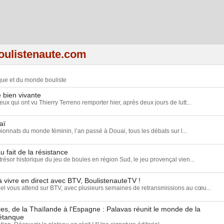
ulistenaute.com
nque et du monde bouliste
 bien vivante
eux qui ont vu Thierry Terreno remporter hier, après deux jours de lutt...
aï
onnats du monde féminin, l’an passé à Douai, tous les débats sur l...
u fait de la résistance
résor historique du jeu de boules en région Sud, le jeu provençal vien...
 vivre en direct avec BTV, BoulistenauteTV !
 vous attend sur BTV, avec plusieurs semaines de retransmissions au cœu...
s, de la Thaïlande à l'Espagne : Palavas réunit le monde de la
étanque