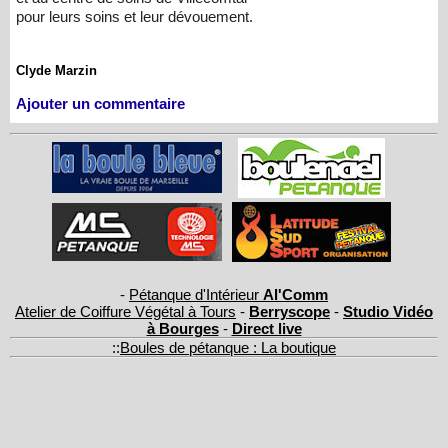
pour leurs soins et leur dévouement.
Clyde Marzin
Ajouter un commentaire
-
Pétanque d'Intérieur
Al'Comm
Atelier de Coiffure Végétal à Tours
-
Berryscope
-
Studio Vidéo
à Bourges
-
Direct live
::
Boules de pétanque : La boutique