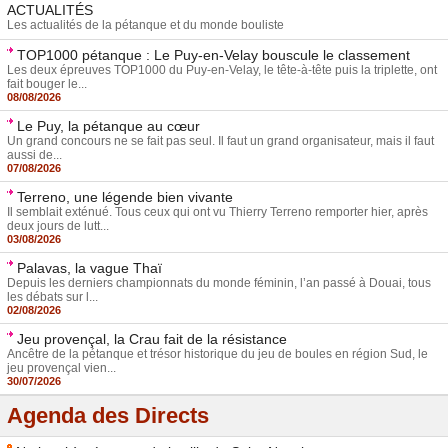
ACTUALITÉS
Les actualités de la pétanque et du monde bouliste
TOP1000 pétanque : Le Puy-en-Velay bouscule le classement
Les deux épreuves TOP1000 du Puy-en-Velay, le tête-à-tête puis la triplette, ont
fait bouger le...
08/08/2026
Le Puy, la pétanque au cœur
Un grand concours ne se fait pas seul. Il faut un grand organisateur, mais il faut
aussi de...
07/08/2026
Terreno, une légende bien vivante
Il semblait exténué. Tous ceux qui ont vu Thierry Terreno remporter hier, après
deux jours de lutt...
03/08/2026
Palavas, la vague Thaï
Depuis les derniers championnats du monde féminin, l’an passé à Douai, tous
les débats sur l...
02/08/2026
Jeu provençal, la Crau fait de la résistance
Ancêtre de la pétanque et trésor historique du jeu de boules en région Sud, le
jeu provençal vien...
30/07/2026
Agenda des Directs